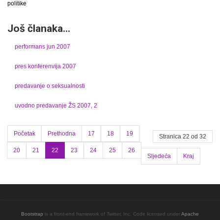
politike
Još članaka...
performans jun 2007
pres konferenvija 2007
predavanje o seksualnosti
uvodno predavanje ŽS 2007, 2
Početak
Prethodna
17
18
19
Stranica 22 od 32
20
21
22
23
24
25
26
Sljedeća
Kraj
Bootstrap
is a front-end framework of Twitter, Inc. Code licensed under
Apache