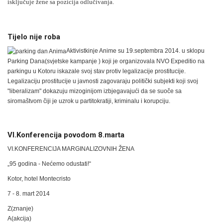
isključuje žene sa pozicija odlučivanja.
Tijelo nije roba
Aktivistkinje Anime su 19.septembra 2014. u sklopu
Parking Dana(svjetske kampanje ) koji je organizovala NVO Expeditio na
parkingu u Kotoru iskazale svoj stav protiv legalizacije prostitucije.
Legalizaciju prostitucije u javnosti zagovaraju politički subjekti koji svoj
"liberalizam" dokazuju mizoginijom izbjegavajući da se suoče sa
siromaštvom čiji je uzrok u partitokratiji, kriminalu i korupciju.
VI.Konferencija povodom 8.marta
VI.KONFERENCIJA MARGINALIZOVNIH ŽENA
„95 godina - Nećemo odustati!“
Kotor, hotel Montecristo
7 - 8. mart 2014
Z(znanje)
A(akcija)