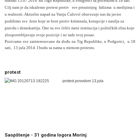
održati 13.07 2014 na Trgu Republike, u Podgorici sa početkom u 18 sati.
Cilj nam je da iskažemo protest protiv sve prisutnijeg fašizma u medijima i
u realnosti. Aktuelni napad na Vanju Ćalović obavezuje nas da javno
podržimo sve žene koje se bore protiv kriminala, korupcije i nasilja za
pravdu i demokartiju. One su sve češće mete institucija i političkih elita koje
zloupotrebljavaju svoje pozicije i ne rade svoj posao.
Pozivamo sve zainteresovane da dođu na Trg Republike, u Podgorici, u 18
sati, 13 jula 2014. I budu sa nama u mirnom protestu.
protest
protest povodom 13.jula
Saopštenje - 31 godina logora Morinj