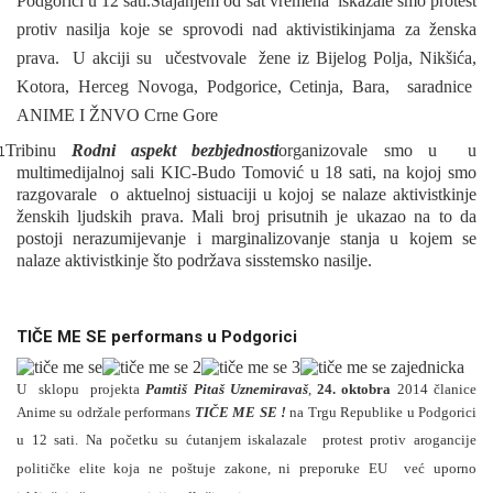
Podgorici u 12 sati.
Stajanjem od sat vremena iskazale smo protest
protiv nasilja koje se sprovodi nad aktivistikinjama za ženska
prava. U akciji su učestvovale žene iz Bijelog Polja, Nikšića,
Kotora, Herceg Novoga, Podgorice, Cetinja, Bara, saradnice
ANIME I ŽNVO Crne Gore
Tribinu
Rodni aspekt bezbjednosti
organizovale smo u u
1
multimedijalnoj sali KIC-Budo Tomović u 18 sati, na kojoj smo
razgovarale o aktuelnoj sistuaciji u kojoj se nalaze aktivistkinje
ženskih ljudskih prava. Mali broj prisutnih je ukazao na to da
postoji nerazumijevanje i marginalizovanje stanja u kojem se
nalaze aktivistkinje što podržava sisstemsko nasilje.
TIČE ME SE performans u Podgorici
U sklopu projekta
Pamtiš Pitaš Uznemiravaš
,
24. oktobra
2014 članice
Anime su održale performans
TIČE ME SE !
na Trgu Republike u Podgorici
u 12 sati. Na početku su ćutanjem iskalazale
protest protiv arogancije
političke elite koja ne poštuje zakone, ni preporuke EU već uporno