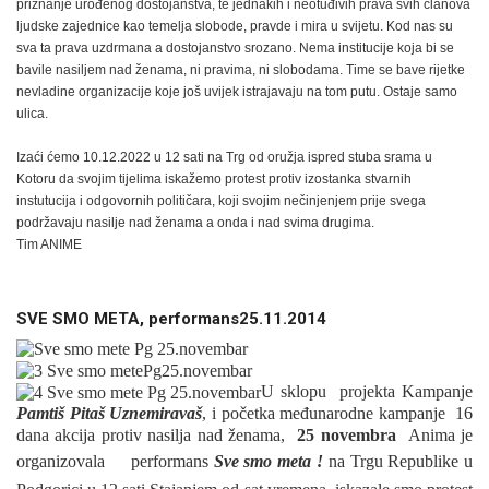
priznanje urođenog dostojanstva, te jednakih i neotuđivih prava svih članova
ljudske zajednice kao temelja slobode, pravde i mira u svijetu. Kod nas su
sva ta prava uzdrmana a dostojanstvo srozano. Nema institucije koja bi se
bavile nasiljem nad ženama, ni pravima, ni slobodama. Time se bave rijetke
nevladine organizacije koje još uvijek istrajavaju na tom putu. Ostaje samo
ulica.
Izaći ćemo 10.12.2022 u 12 sati na Trg od oružja ispred stuba srama u
Kotoru da svojim tijelima iskažemo protest protiv izostanka stvarnih
instutucija i odgovornih političara, koji svojim nečinjenjem prije svega
podržavaju nasilje nad ženama a onda i nad svima drugima.
Tim ANIME
SVE SMO META, performans25.11.2014
U sklopu projekta Kampanje
Pamtiš Pitaš Uznemiravaš
, i početka međunarodne kampanje 16
dana akcija protiv nasilja nad ženama,
25 novembra
Anima je
organizovala
per
formans
Sve smo meta !
na Trgu Republike u