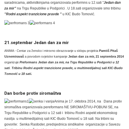
saradnicama, aktivistkinjama organizovala performns u 12.sati "
Jedan dan
za mir"
na Trgu Republike u Podgorici . U 18.sati organizovale smo tribinu
"Rodni aspekt tranzicione pravde "
u KIC Budo Tomović.
21.septembar Jedan dan za mir
ANIMA - Centar za žensko i mirovno obrazovanje u sklopu projekta
Pamtiš Pitaš
Uznemiravaš
a povodom svjetske kampanje
Jedan dan za mir, 21 septembra 2014
organizuje
Preformans Jedan dan za mir, na Trgu Republike u Podgorici u 12
sati
.
Tribinu Rodni aspekt tranzicione pravde, u multimedijalnoj sali KIC-Budo
Tomović u 18 sati.
Dan borbe protiv siromaštva
Anima je 17. oktobra 2014, na Dana protiv
siromaštva organizovala pereformans NE SIROMAŠTVU-POBUNI SE, na
Trgu Republike u Podgorici u 12 sati i tribinu Rodni aspekt ekonomskog
nasilja u multimedijalnoj sali KIC-Budo Tomović u 18 sati. Na tribini su
govorile: Senka Rastoder, predsjednica sindikalne organizacije u Savezu