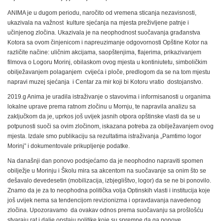
ANIMA je u dugom periodu, naročito od vremena sticanja nezavisnosti,
ukazivala na važnost kulture sjećanja na mjesta preživljene patnje i
učinjenog zločina. Ukazivala je na neophodnost suočavanja građanstva
Kotora sa ovom činjenicom i napreuzimanje odgovornosti Opštine Kotor na
različite načine: uličnim akcijama, saopštenjima, flajerima, prikazivanjem
filmova o Logoru Morinj, obilaskom ovog mjesta u kontiniutetu, simboličkim
obilježavanjem polaganjem cvijeća i ploče, predlogom da se na tom mjestu
napravi muzej sjećanja i Centar za mir koji bi Kotoru vratio dostojanstvo.
2019.g Anima je uradila istraživanje o stavovima i informisanosti u organima
lokalne uprave prema ratnom zločinu u Mornju, te napravila analizu sa
zaključkom da je, uprkos još uvijek jasnih otpora opštinske vlasti da se u
potpunosti suoči sa ovim zločinom, iskazana potreba za obilježavanjem ovog
mjesta. Izdale smo publikaciju sa rezultatima istraživanja „Pamtimo logor
Morinj” i dokumentovale prikupljenje podatke.
Na današnji dan ponovo podsjećamo da je neophodno napraviti spomen
obilježje u Morinju i Školu mira sa akcentom na suočavanje sa onim što se
dešavalo devedesetin (mobilizacija, izbjeglištvo, logor) da se ne bi ponovilo.
Znamo da je za to neophodna politička volja Optinskih vlasti i institucija koje
još uvijek nema sa tendencijom revizionizma i opravdavanja navedenog
zločina. Upozoravamo da ovakav odnos prema suočavanju sa prošlošću
stvaraju rat i dalje opstaju politike koje su spremne da ga ponove.