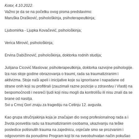
Kotor, 4.10.2022.
Važno je da se na početku ovog pisma predstavimo:
Maruška Drašković, psihološkinja, psihoterapeutkinja;
Ljubomirka - Ljupka Kovačević, psihološkinja;
Verica Mirović, psihološkinja;
Ervina Dabižinović, psihološkinja, doktorka rodnih studija;
Julijana Cicović Maslovar, psihoterapeutkinja, doktorka razvojne psihologije.
Iza nas stoje godine obrazovanja o traumi, rada sa traumatiziranim i
aktivizma. Stoje naši apeli i inicijative koje su ignorisane i napadane od
strane onih koji su profitirali (zauzimali razne pozicije u zdravstvu i Vlasti) na
bespomoćnosti i nesreći ljudi koji nisu mogli da kontrolišu ili nisu znali da se
brane od nasilja.
Svi u Crnoj Gori znaju za tragediju na Cetinju 12. avgusta.
Kao grupa stručnjakinja koja je značajan dio svog profesionalnog rada a i
života posvetila radu sa traumatiziranim osobama, ukazivanju na teške
posledice potisnutih trauma na zajednicu, osjećale smo se prozvanim i
odgovornim da ponudimo Program koji bi na sveobuhvatan način pokušao