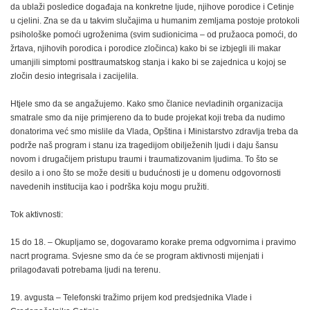
da ublaži posledice događaja na konkretne ljude, njihove porodice i Cetinje
u cjelini. Zna se da u takvim slučajima u humanim zemljama postoje protokoli
psihološke pomoći ugroženima (svim sudionicima – od pružaoca pomoći, do
žrtava, njihovih porodica i porodice zločinca) kako bi se izbjegli ili makar
umanjili simptomi posttraumatskog stanja i kako bi se zajednica u kojoj se
zločin desio integrisala i zacijelila.
Htjele smo da se angažujemo. Kako smo članice nevladinih organizacija
smatrale smo da nije primjereno da to bude projekat koji treba da nudimo
donatorima već smo mislile da Vlada, Opština i Ministarstvo zdravlja treba da
podrže naš program i stanu iza tragedijom obilježenih ljudi i daju šansu
novom i drugačijem pristupu traumi i traumatizovanim ljudima. To što se
desilo a i ono što se može desiti u budućnosti je u domenu odgovornosti
navedenih institucija kao i podrška koju mogu pružiti.
Tok aktivnosti:
15 do 18. – Okupljamo se, dogovaramo korake prema odgvornima i pravimo
nacrt programa. Svjesne smo da će se program aktivnosti mijenjati i
prilagođavati potrebama ljudi na terenu.
19. avgusta – Telefonski tražimo prijem kod predsjednika Vlade i