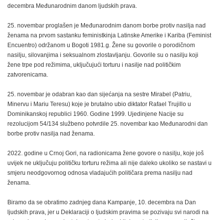
decembra Međunarodnim danom ljudskih prava.
25. novembar proglašen je Međunarodnim danom borbe protiv nasilja nad
ženama na prvom sastanku feministkinja Latinske Amerike i Kariba (Feminist
Encuentro) održanom u Bogoti 1981.g. Žene su govorile o porodičnom
nasilju, silovanjima i seksualnom zlostavljanju. Govorile su o nasilju koji
žene trpe pod režimima, uključujući torturu i nasilje nad političkim
zatvorenicama.
25. novembar je odabran kao dan sijećanja na sestre Mirabel (Patriu,
Minervu i Mariu Teresu) koje je brutalno ubio diktator Rafael Trujillo u
Dominikanskoj republici 1960. Godine 1999. Ujedinjene Nacije su
rezolucijom 54/134 službeno potvrdile 25. novembar kao Međunarodni dan
borbe protiv nasilja nad ženama.
2022. godine u Crnoj Gori, na radionicama žene govore o nasilju, koje još
uvijek ne uključuju političku torturu režima ali nije daleko ukoliko se nastavi u
smjeru neodgovornog odnosa vladajućih političara prema nasilju nad
ženama.
Biramo da se obratimo zadnjeg dana Kampanje, 10. decembra na Dan
ljudskih prava, jer u Deklaraciji o ljudskim pravima se pozivaju svi narodi na