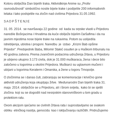
Kotoru obilježila Dan bijelih traka. Aktivistkinje Anime su „Protiv
ravnodušnosti“ simbolično nosile bijele trake i podijelile 200 informativnih
letaka i tako podsjetile na zločin nad civilima Prijedora 31.05.1992.
S A O P Š T E NJ E
31. 05. 2014. se navršavaju 22 godine od kada su srpske vlasti u Prijedoru
naredile Bošnjacima i Hrvatima da kuće obilježe bijelim čaršafima i da na
javnim mjestima nose bijele trake na rukavima. Potom su uslijedila
istrebljenja, ubistva i progoni. Naredbu je izdao „Krizni štab opšine
Prijedor“. Predsjednik štaba, Milomir Stakić osuđen je u Haškom tribunalu na
40 godina zatvora. Prema zvaničnim podacima udruženja žrtava, u Prijedoru
je ubijeno ukupno 3.173 civila, dok je 31.000 muškaraca, žena i dece bilo
zatočeno u logorima u okolini Prijedora. Muškarci su uglavnom mučeni i
ubijani u logorima Keraterm i Omarska, a žene u logoru Trnopolje.
O zločinima se i danas ćuti, zabranjuju se komemoracije i krivično gone
aktivisti udruženja koja okupljaju žrtve. Međunarodni Dan bijelih traka 31.
maja 2014. obilježiće se u Prijedoru, ali i širom svijeta, kako bi se sjetili
zločina koji su se dogodili nad nesrpskim stanovništvom u tom gradu u
proteklom ratu.
Ovom akcijom sjećamo se civilnih žrtava rata i suprostavljamo se svakom
obliku etničkog nasilja, genocidu kao i isključivanju različitih. Pridružujemo