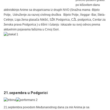
prilično pustom gradu
po kišovitom danu
aktivistkinje Anime sa drugaricama iz drugih NVO (Snažna mama -Bijelo
Polje, Udruženje za razvoj civilnog društva Bijelo Polje, Xeggar -Bar, Stela-
Cetinje, Liga žena glasača Nikšić, SŽK Podgorica, CŽL podgorica, Centar za
ženska prava Podgorica ) u tišini i ćutanju iskazale su svoj odnos prema
aktuelnim pojavama fašizma u Crnoj Gori.
21.sepembra u Podgorici
21.septembra povodom Međunarodnog dana za mir Anima je sa