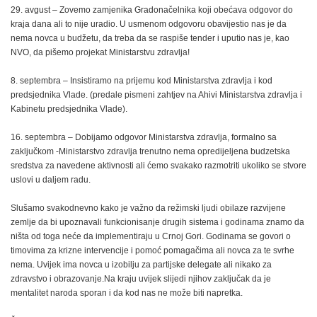
29. avgust – Zovemo zamjenika Gradonačelnika koji obećava odgovor do
kraja dana ali to nije uradio. U usmenom odgovoru obavijestio nas je da
nema novca u budžetu, da treba da se raspiše tender i uputio nas je, kao
NVO, da pišemo projekat Ministarstvu zdravlja!
8. septembra – Insistiramo na prijemu kod Ministarstva zdravlja i kod
predsjednika Vlade. (predale pismeni zahtjev na Ahivi Ministarstva zdravlja i
Kabinetu predsjednika Vlade).
16. septembra – Dobijamo odgovor Ministarstva zdravlja, formalno sa
zaključkom -Ministarstvo zdravlja trenutno nema opredijeljena budzetska
sredstva za navedene aktivnosti ali ćemo svakako razmotriti ukoliko se stvore
uslovi u daljem radu.
Slušamo svakodnevno kako je važno da režimski ljudi obilaze razvijene
zemlje da bi upoznavali funkcionisanje drugih sistema i godinama znamo da
ništa od toga neće da implementiraju u Crnoj Gori. Godinama se govori o
timovima za krizne intervencije i pomoć pomagačima ali novca za te svrhe
nema. Uvijek ima novca u izobilju za partijske delegate ali nikako za
zdravstvo i obrazovanje.Na kraju uvijek slijedi njihov zaključak da je
mentalitet naroda sporan i da kod nas ne može biti napretka.