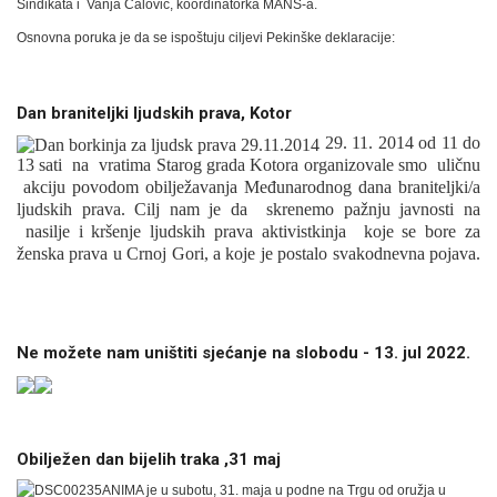
Sindikata i Vanja Ćalović, koordinatorka MANS-a.
Osnovna poruka je da se ispoštuju ciljevi Pekinške deklaracije:
Dan braniteljki ljudskih prava, Kotor
29. 11. 2014 od 11 do
13 sati na vratima Starog grada Kotora organizovale smo uličnu
akciju povodom obilježavanja Međunarodnog dana braniteljki/a
ljudskih prava. Cilj nam je da skrenemo pažnju javnosti na
nasilje i kršenje ljudskih prava aktivistkinja koje se bore za
ženska prava u Crnoj Gori, a koje je postalo svakodnevna pojava.
Ne možete nam uništiti sjećanje na slobodu - 13. jul 2022.
Obilježen dan bijelih traka ,31 maj
ANIMA je u subotu, 31. maja u podne na Trgu od oružja u