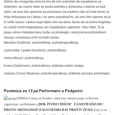
Želimo da crnogorska javnost zna da smo pokušale da sarađujemo sa
sistemom, da znamo kako se pruža podrška u državama u kojima su ljudi
važni, da smo bile spremne da pokušamo da uradimo više od čiste forme za
žrtve dešavanja na Cetinju i ne samo pojedinačno, da smo bile svjesne da je
to veliki izazov i uprkos toga htjele smo da damo šansu da se jedna tragedija
ne završi novim tragedijama već iscjeljenjem zajednice. Nisu htjeli. To je
jasan odnos metastazirane borbe za privilegije i vlast prema psihološkom
razvoju i pomirenju onih od kojih zavise.
Maruška Drašković, psihološkinja, psihoterapeutkinja;
Ljubomirka- Ljupka Kovačević, psihološkinja;
Verica Mirović, psihološkinja;
Ervina Dabižinović, psihološkinja, doktorka rodnih studija;
Julijana Cicović Maslovar, psihoterapeutkinja, doktorka razvojne psihologije.
Pozivnica za 13.jul Performans u Podgorici
ANIMA-Centar za žensko i mirovno obrazovanje iz Kotora,
organizuje performans-
„DOK ŽIVIM I DIŠEM
“
ZA ANTIFAŠIZAM !
PROTIV MIZOGINIJE!
ZAUSTAVIMO RAT PROTIV ŽENA!
koji će se