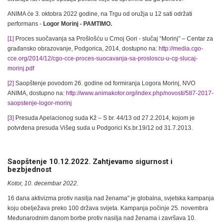
ANIMA će 3. oktobra 2022 godine, na Trgu od oružja u 12 sati održati
performans -
Logor Morinj - PAMTIMO.
[1]
Proces suočavanja sa Prošlošću u Crnoj Gori - slučaj “Morinj” – Centar za
građansko obrazovanje, Podgorica, 2014, dostupno na:
http://media.cgo-
cce.org/2014/12/cgo-cce-proces-suocavanja-sa-prosloscu-u-cg-slucaj-
morinj.pdf
[2]
Saopštenje povodom 26. godine od formiranja Logora Morinj, NVO
ANIMA, dostupno na:
http://www.animakotor.org/index.php/novosti/587-2017-
saopstenje-logor-morinj
[3]
Presuda Apelacionog suda Kž – S br. 44/13 od 27.2.2014, kojom je
potvrđena presuda Višeg suda u Podgorici Ks.br.19/12 od 31.7.2013.
Saopštenje 10.12.2022. Zahtjevamo sigurnost i
bezbjednost
Kotor, 10. decembar 2022.
16 dana aktivizma protiv nasilja nad ženama" je globalna, svjetska kampanja
koju obelježava preko 100 država svijeta. Kampanja počinje 25. novembra
Međunarodnim danom borbe protiv nasilja nad ženama i završava 10.