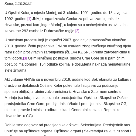
Kotor, 1.10.2022.
U Opštini Kotor, u mjestu Morinj, od 3. oktobra 1991. godine do 18. avgusta
1992. godine,
[1]
JNA je organizovala Centar za prihvat zarobljenika iz
Hrvatske, poznat kao „logor Morinj“, u kojem su u nečovječnim uslovima bile
zatvorene 292 osobe iz Dubrovačke regije.
[2]
U sudskom procesu koji je započet 2007. godine, a pravosnažno okončan
2013. godine, četiri pripadnika JNA su osuđeni zbog izvršenja krivičnog djela
ratni zločin protiv ratnih zarobljenika (čl. 144 KZ SRJ) prema zatvorenicima u
tom logoru.
[3]
Osim krivičnog postupka, sudovi Crne Gore su u parničnim
postupcima donijeli i 154 odluke kojima je dosuđena naknada nematerijalne
štete žrtvama.
Aktiviskinje ANIME su u novembru 2019. godine kod Sekretarijata za kulturu i
društvene djelatnosti Opštine Kotor pokrenule Inicijativu za podizanje
spomen obilježja ratnim zatvorenicima iz Hrvatske u Sabirnom centru u
Morinju (sa inicijativom upoznale: predsjednika Opštine i Skupštine Opštine,
predsjednika Crne Gore, predsjednika Vlade i predsjednika Skupštine CG;
ministru pravde i ministru odbrane kao i Generalni konzulat Republike
Hrvatuske u CG).
Dobile smo odgovor od predsjednika države i Sekretarijata. Predsjednik nas
upućuje na opštinske organe. Opštinski organi ( Sekretarijat za kulturu sport i