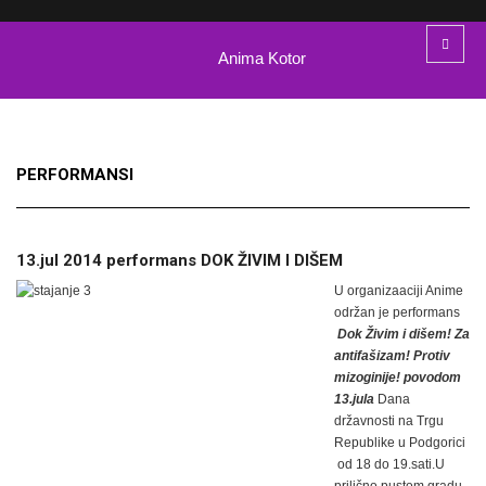
Anima Kotor
PERFORMANSI
13.jul 2014 performans DOK ŽIVIM I DIŠEM
U organizaaciji Anime
održan je performans
Dok Živim i dišem! Za
antifašizam! Protiv
mizoginije! povodom
13.jula
Dana
državnosti na Trgu
Republike u Podgorici
od 18 do 19.sati.U