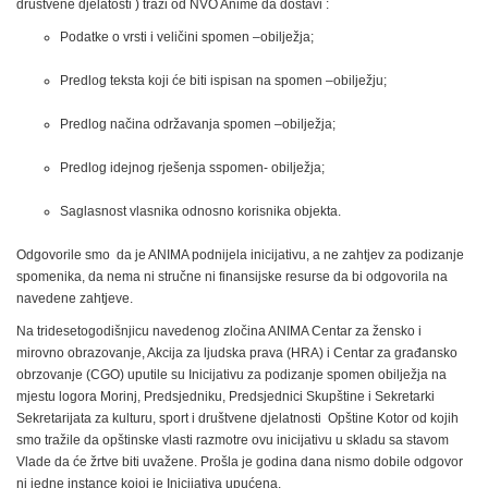
društvene djelatosti ) traži od NVO Anime da dostavi :
Podatke o vrsti i veličini spomen –obilježja;
Predlog teksta koji će biti ispisan na spomen –obilježju;
Predlog načina održavanja spomen –obilježja;
Predlog idejnog rješenja sspomen- obilježja;
Saglasnost vlasnika odnosno korisnika objekta.
Odgovorile smo da je ANIMA podnijela inicijativu, a ne zahtjev za podizanje
spomenika, da nema ni stručne ni finansijske resurse da bi odgovorila na
navedene zahtjeve.
Na tridesetogodišnjicu navedenog zločina ANIMA Centar za žensko i
mirovno obrazovanje, Akcija za ljudska prava (HRA) i Centar za građansko
obrzovanje (CGO) uputile su Inicijativu za podizanje spomen obilježja na
mjestu logora Morinj, Predsjedniku, Predsjednici Skupštine i Sekretarki
Sekretarijata za kulturu, sport i društvene djelatnosti Opštine Kotor od kojih
smo tražile da opštinske vlasti razmotre ovu inicijativu u skladu sa stavom
Vlade da će žrtve biti uvažene. Prošla je godina dana nismo dobile odgovor
ni jedne instance kojoj je Inicijativa upućena.