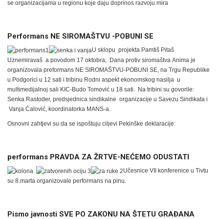
se organizacijama u regionu koje daju doprinos razvoju mira
Performans NE SIROMAŠTVU -POBUNI SE
U sklopu projekta Pamtiš Pitaš
Uznemiravaš a povodom 17 oktobra, Dana protiv siromaštva Anima je
organizovala preformans NE SIROMAŠTVU-POBUNI SE, na Trgu Republike
u Podgorici u 12 sati i tribinu Rodni aspekt ekonomskog nasilja u
multimedijalnoj sali KIC-Budo Tomović u 18 sati. Na tribini su govorile:
Senka Rastoder, predsjednica sindikalne organizacije u Savezu Sindikata i
Vanja Ćalović, koordinatorka MANS-a.
Osnovni zahtjevi su da se ispoštuju ciljevi Pekinške deklaracije:
performans PRAVDA ZA ŽRTVE-NEĆEMO ODUSTATI
Učesnice VII konferenice u Tivtu
su 8.marta organizovale performans na pinu.
Pismo javnosti SVE PO ZAKONU NA ŠTETU GRAĐANA