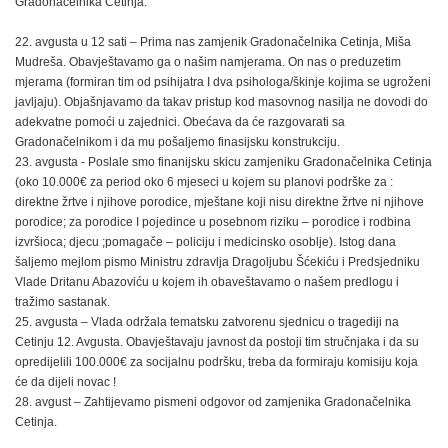
Gradonačelnika Cetinja.
22. avgusta u 12 sati – Prima nas zamjenik Gradonačelnika Cetinja, Miša
Mudreša. Obavještavamo ga o našim namjerama. On nas o preduzetim
mjerama (formiran tim od psihijatra I dva psihologa/škinje kojima se ugroženi
javljaju). Objašnjavamo da takav pristup kod masovnog nasilja ne dovodi do
adekvatne pomoći u zajednici. Obećava da će razgovarati sa
Gradonačelnikom i da mu pošaljemo finasijsku konstrukciju.
23. avgusta - Poslale smo finanijsku skicu zamjeniku Gradonačelnika Cetinja
(oko 10.000€ za period oko 6 mjeseci u kojem su planovi podrške za :
direktne žrtve i njihove porodice, mještane koji nisu direktne žrtve ni njihove
porodice; za porodice I pojedince u posebnom riziku – porodice i rodbina
izvršioca; djecu ;pomagače – policiju i medicinsko osoblje). Istog dana
šaljemo mejlom pismo Ministru zdravlja Dragoljubu Šćekiću i Predsjedniku
Vlade Dritanu Abazoviću u kojem ih obaveštavamo o našem predlogu i
tražimo sastanak.
25. avgusta – Vlada održala tematsku zatvorenu sjednicu o tragediji na
Cetinju 12. Avgusta. Obavještavaju javnost da postoji tim stručnjaka i da su
opredijelili 100.000€ za socijalnu podršku, treba da formiraju komisiju koja
će da dijeli novac !
28. avgust – Zahtijevamo pismeni odgovor od zamjenika Gradonačelnika
Cetinja.