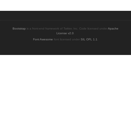
Bootstrap
is a front-end framework of Twitter, Inc. Code licensed under
Apache
License v2.0
.
Font Awesome
font licensed under
SIL OFL 1.1
.