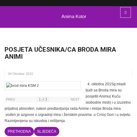
Anima Kotor
POSJETA UČESNIKA/CA BRODA MIRA
ANIMI
04 Oktobar 2015
4. oktobra 2015g.mladi
ljudi sa Broda mira su
posjetili Animu( Kuću
PREV
1
of
3
NEXT
slobodne misli) i u izuzetno
prijatnoj atmosferi, nakon predtavljanja rada Anime i misije Broda mira
vođen je azgovor o izgradnji mira i ženskim pravima u Crnoj Gori i u svijetu.
Razmijenjena su iskustva i mišljenja.
PRETHODNA
SLJEDEĆA