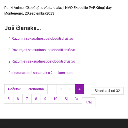
Punkt Anime
Okupirajmo Kotor
u akciji NVO Expeditio PARK(ing) day
Montenegro, 20.septembra2013
Još članaka...
4.Razumjti seksualnost-osloboditi društvo
3.Razumjeti seksualnost-osloboditi društvo
2.Razumjeti seksualnost-osloboditi društvo
2.međunarodni sastanak o ženskom sudu
Početak
Prethodna
1
2
3
4
Stranica 4 od 32
5
6
7
8
9
10
Sljedeća
Kraj