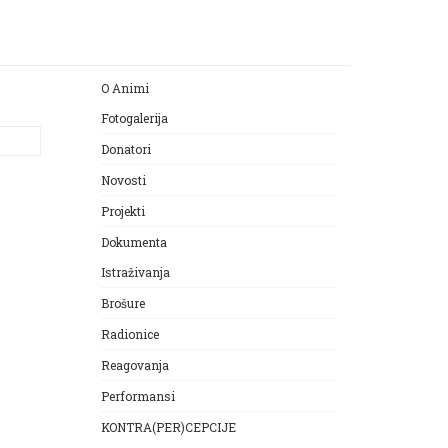
O Animi
Fotogalerija
Donatori
Novosti
Projekti
Dokumenta
Istraživanja
Brošure
Radionice
Reagovanja
Performansi
KONTRA(PER)CEPCIJE