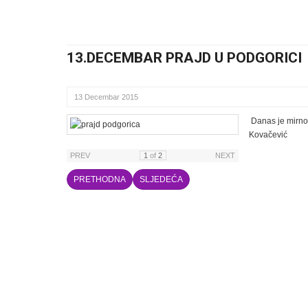
13.DECEMBAR PRAJD U PODGORICI
13 Decembar 2015
Danas je mirno 
Kovačević
PREV
1
of
2
NEXT
PRETHODNA
SLJEDEĆA