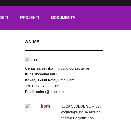
OSTI
PROJEKTI
DOKUMENTA
ANIMA
Centar za žensko i mirovno obrazovanje
Kuća slobodne misli
Kavač, 85330 Kotor, Crna Gora
Tel: +382 32 339 145
Email: anima@t-com-me
KUĆA SLOBODNE MISLI
Pogledajte što se aktelno
dešava.Posjetite nas!