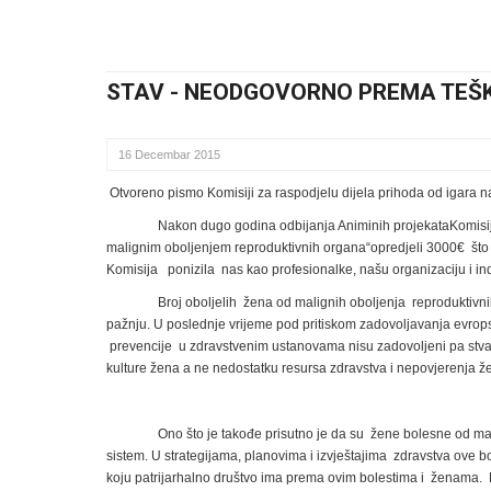
STAV - NEODGOVORNO PREMA TEŠ
16 Decembar 2015
Otvoreno pismo
Komisiji za raspodjelu dijela prihoda od igara n
Nakon dugo godina odbijanja Animinih projekataKomisij
malignim oboljenjem reproduktivnih organa“opredjeli 3000€ što
Komisija ponizila nas kao profesionalke, našu organizaciju i indi
Broj oboljelih žena od malignih oboljenja reproduktivn
pažnju. U poslednje vrijeme pod pritiskom zadovoljavanja evrops
prevencije u zdravstvenim ustanovama nisu zadovoljeni pa stvarn
kulture žena a ne nedostatku resursa zdravstva i nepovjerenja
Ono što je takođe prisutno je da su žene bolesne od ma
sistem. U strategijama, planovima i izvještajima zdravstva ove 
koju patrijarhalno društvo ima prema ovim bolestima i ženama. Ne