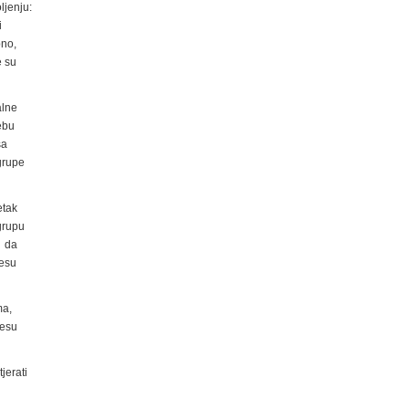
ljenju:
i
bno,
e su
alne
ebu
sa
grupe
etak
grupu
i da
cesu
ma,
resu
jerati