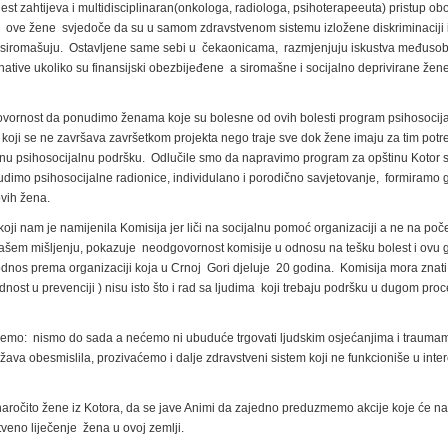
t zahtijeva i multidisciplinaran(onkologa, radiologa, psihoterapeeuta) pristup obo
ešće ove žene svjedoče da su u samom zdravstvenom sistemu izložene diskriminaciji 
si osiromašuju. Ostavljene same sebi u čekaonicama, razmjenjuju iskustva međuso
ative ukoliko su finansijski obezbijeđene a siromašne i socijalno deprivirane žen
vornost da ponudimo ženama koje su bolesne od ovih bolesti program psihosocij
ov koji se ne završava završetkom projekta nego traje sve dok žene imaju za tim potr
atnu psihosocijalnu podršku. Odlučile smo da napravimo program za opštinu Kotor 
dimo psihosocijalne radionice, individulano i porodično savjetovanje, formiramo 
ovih žena.
 nam je namijenila Komisija jer liči na socijalnu pomoć organizaciji a ne na poč
 našem mišljenju, pokazuje neodgovornost komisije u odnosu na tešku bolest i ovu 
 odnos prema organizaciji koja u Crnoj Gori djeluje 20 godina. Komisija mora znat
ijednost u prevenciji ) nisu isto što i rad sa ljudima koji trebaju podršku u dugom pro
ujemo: nismo do sada a nećemo ni ubuduće trgovati ljudskim osjećanjima i trauma
ržava obesmislila, prozivaćemo i dalje zdravstveni sistem koji ne funkcioniše u inte
aročito žene iz Kotora, da se jave Animi da zajedno preduzmemo akcije koje će nat
eno liječenje žena u ovoj zemlji.