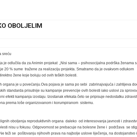
KO OBOLJELIM
a sreću
a je odlučila da za Animin projekat „Nisi sama – psihosocijalna podrška ženama 
 je 20 % sume tražene za realizaciju projekta. Smatramo da je ovakvom odlukom
rektno žene koje boluju od ovih teških bolesti.
ih organa je u povećanju.Ova pojava je sama po sebi zabrinajvajuća i zahtijeva d
kih standarda prisutnije su kampanje prevencije ovih bolesti iako uslovi za sprov
i efekti kampanja izostaju. Izostanak efekata četo se pripisuje nedostatku zdravs
 žena prema loše organizovanom i korumpiranom sistemu.
lignih oboljenja reproduktivnih organa daleko od interesovanja javnosti i zdravst
bolesti nisu u fokusu. Odgovornost se prebacuje na bolesne žene i podržava se st
 teži se poštovanju njihovih prava na najbolje uslove liječenja, na dostojanstvo i