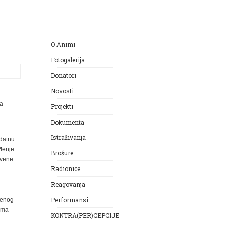
O Animi
Fotogalerija
Donatori
Novosti
sa
Projekti
Dokumenta
Istraživanja
odatnu
ođenje
Brošure
tvene
Radionice
Reagovanja
Performansi
venog
igma
KONTRA(PER)CEPCIJE