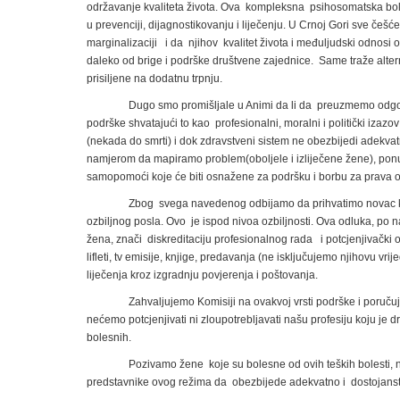
održavanje kvaliteta života. Ova kompleksna psihosomatska boles
u prevenciji, dijagnostikovanju i liječenju. U Crnoj Gori sve č
marginalizaciji i da njihov kvalitet života i međuljudski odno
daleko od brige i podrške društvene zajednice. Same traže altern
prisiljene na dodatnu trpnju.
Dugo smo promišljale u Animi da li da preuzmemo odgo
podrške shvatajući to kao profesionalni, moralni i politički izaz
(nekada do smrti) i dok zdravstveni sistem ne obezbijedi adekv
namjerom da mapiramo problem(oboljele i izliječene žene), ponu
samopomoći koje će biti osnažene za podršku i borbu za prava 
Zbog svega navedenog odbijamo da prihvatimo novac koji
ozbiljnog posla. Ovo je ispod nivoa ozbiljnosti. Ova odluka, po
žena, znači diskreditaciju profesionalnog rada i potcjenjivački
lifleti, tv emisije, knjige, predavanja (ne isključujemo njihovu vr
liječenja kroz izgradnju povjerenja i poštovanja.
Zahvaljujemo Komisiji na ovakvoj vrsti podrške i poruč
nećemo potcjenjivati ni zloupotrebljavati našu profesiju koju je d
bolesnih.
Pozivamo žene koje su bolesne od ovih teških bolesti, n
predstavnike ovog režima da obezbijede adekvatno i dostojanstv