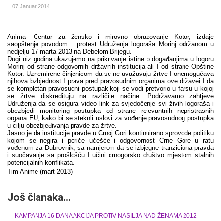
07 Januar 2014
Anima- Centar za žensko i mirovno obrazovanje Kotor, izdaje
saopštenje povodom protest Udruženja logoraša Morinj održanom u
nedjelju 17 marta 2013 na Debelom Brijegu.
Dugi niz godina ukazujemo na prikrivanje istine o događanjima u logoru
Morinj od strane odgovornih državnih institucija ali I od strane Opštine
Kotor. Uznemirene činjenicom da se ne uvažavaju žrtve I onemogućava
njihova bzbjednost I prava pred pravosudnim organima ove državei I da
se kompletan pravosudni postupak koji se vodi pretvorio u farsu u kojoj
se žrtve diskredituju na različite načine. Podržavamo zahtjeve
Udruženja da se osigura video link za svjedočenje svi živih logoraša i
obezbjedi monitoring postupka od strane relevantnih nepristrasnih
organa EU, kako bi se steknli uslovi za vođenje pravosudnog postupka
u cilju obezbjeđivanja pravde za žrtve.
Jasno je da institucije pravde u Crnoj Gori kontinuirano sprovode politiku
kojom se negira i poriče učešće i odgovornost Crne Gore u ratu
vođenom za Dubrovnik, sa namjerom da se izbjegne tranziciona pravda
i suočavanje sa prošlošću I učini crnogorsko društvo mjestom stalnih
potencijalnih konflikata.
Tim Anime
(mart 2013)
Još članaka...
KAMPANJA 16 DANA AKCIJA PROTIV NASILJA NAD ŽENAMA 2012