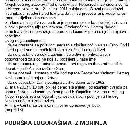
“projektovanog zaborava” od strane vlasti. Neposredni izvršioci zločina
u Herceg Novom su 21 marta 2011 oslobođeni. Glavni nalogodavci
nisu nikada izvedeni pred lice pravde niti su procesuirani. Rodbina još
traga za tijelima deportovanih.
Građanska inicijativa za podizanje spomen ploče kao obilježja žrtava i
njihovih porodica nije realizovana. Gradonačelnik Herceg Novog i
aktuelna vlast ne pokazuju interes za zločine koji su učinjeni u njihovo I
naše ime.
Ovog maja apelujemo :
da se prestane sa politikom negiranja zločina počinjenih u Crnoj Gori i
izvedu pred sud svi počinitelji ratnih zločina I nalogodavci
da se prestane sa deklarativnim i selektivnim prihvatanjem
odgovornosti za zločine koji su počinjeni u naše ime.
da se procesuiraju i privedu pravdi svi odgovornih za ratni zločin
deportacije Bošnjaka iz Crne Gore;
da se postavi spomen ploče kod zgrade Centra bezbjednosti Herceg
Novi u znak sjećanja na žrtve;
da se uspostavi Dan sjećanja za žrtve deportacije 1992
27 maja 2013 u 10 sati obilježićemo stajanjem i polaganjem cvijeća za
pomen žrtvama zločina izvršenog nad Bošnjačkim civilima u Herceg
Novom i podsjetiti crnogorski javnost da zločin počinjen u Herceg
Novom neće biti zaboravljen.
Anima – Centar za žensko i mirovno obrazovanje Kotor
(maj 2013)
PODRŠKA LOGORAŠIMA IZ MORINJA