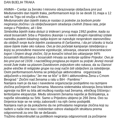
DAN BIJELIH
TRAK
A
ANIMA – Centar za žensko I mirovno obrazovanje obilježava prvi put
Međunarodni dan bijelih traka, performansom koji će se desiti 31.maja u 12
sati na Trgu od oružja u Kotoru.
Međunarodni dan bijelih traka je nastao iz potrebe za borbom protiv
negiranja zločina i za obilježavanjem stradanja civilnih žrtava rata, prije
svega u Prijedoru, ali i šire.
Simbolika bijelih traka dolazi iz trideset i prvog maja 1992.godine, kada su
vlasti bosanskih Srba u Prijedoru (kasnije i u nekim drugim mjestima) izdale
naredbu putem lokalnog radija kojom se naređuje nesprskom stanovništvu
da obilježi svoje kuće bijelim zastavama ili čaršavima, i da pri izlasku iz kuća
stave bijele trake oko rukava. Ovo je bio početak kampanje istrebljenja u
kojoj su provođene masovne egzekucije, silovanja, otvarani koncentracioni
logori i činjeni drugi zločini, čiji je konačni ishod bio uklanjanje 94%
bosanskih Muslimana i bosanskih Hrvata sa teritorije opštine Prijedor. Ovo je
bio prvi put od 1939. i nacističkog proglasa po kojem su poljski Jevreji morali
nositi žute trake sa plavom Davidovom zvijezdom oko rukava, da su članovi
jedne etničke ili religijske grupe na ovaj način bili obilježeni za istrebljenje
.
Ovim performansom Anima se priključuje aktivnostima organizacija
uključenih u inicijativu “Jer me se tiče” iz BiH i aktivnostima Žena u Crnom
Beograd “ Zlo
čini nad ženama u ratu u BiH -
Pamtimo “
Namjera nam je da kao i navedene organizacije podsjetimo na razmjere
zločina počinjenih nad ženama. Masovna sistematska silovanja žena tokom
agresije na BiH su bila akt muškog nasilja nad ženama, etničkog čišćenja i
teritorijalne ekspanzije. Među silovanim ženama najviše je Bošnjakinja, a
najviše silovatelja su Srbi. Samo u Prijedoru ubijeno je 266 žena. Ovo su
činjenice koje se ne smiju zaboraviti i na njih ćemo podsjetiti.
Namjera nam je da pokažemo da ne prihvatamo negiranje zločina koji su
rađeni u naše ime kao i indolentan odnos vladajućih struktura prema
odgovornosti za ono što se dešavalo.
Tražimo diskontinuitet sa politikom negiranja odgovornosti za počinjene