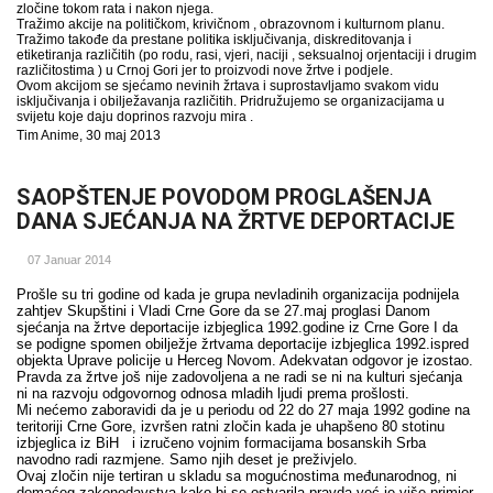
zločine tokom rata i nakon njega.
Tražimo akcije na političkom, krivičnom , obrazovnom i kulturnom planu.
Tražimo takođe da prestane politika isključivanja, diskreditovanja i
etiketiranja različitih (po rodu, rasi, vjeri, naciji , seksualnoj orjentaciji i drugim
različitostima ) u Crnoj Gori jer to proizvodi nove žrtve i podjele.
Ovom akcijom se sjećamo nevinih žrtava i suprostavljamo svakom vidu
isključivanja i obilježavanja različitih.
Pridružujemo se organizacijama u
svijetu koje daju doprinos razvoju mira .
Tim Anime,
30 maj 2013
SAOPŠTENJE POVODOM PROGLAŠENJA
DANA SJEĆANJA NA ŽRTVE DEPORTACIJE
07 Januar 2014
Prošle su tri godine od kada je grupa nevladinih organizacija podnijela
zahtjev Skupštini i Vladi Crne Gore da se 27.maj proglasi Danom
sjećanja na žrtve deportacije izbjeglica 1992.godine iz Crne Gore I da
se podigne spomen obilježje žrtvama deportacije izbjeglica 1992.ispred
objekta Uprave policije u Herceg Novom. Adekvatan odgovor je izostao.
Pravda za žrtve još nije zadovoljena a ne radi se ni na kulturi sjećanja
ni na razvoju odgovornog odnosa mladih ljudi prema prošlosti.
Mi nećemo zaboravidi da je u periodu od 22 do 27 maja 1992 godine na
teritoriji Crne Gore, izvršen ratni zločin kada je uhapšeno 80 stotinu
izbjeglica iz BiH i izručeno vojnim formacijama bosanskih Srba
navodno radi razmjene. Samo njih deset je preživjelo.
Ovaj zločin nije tertiran u skladu sa mogućnostima međunarodnog, ni
domaćeg zakonodavstva kako bi se ostvarila pravda već je više primjer