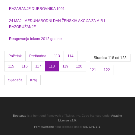
RAZARANJE DUBROVNIKA 1991.
24.MAJ –MEĐUNARODNI DAN ŽENSKIH AKCIJA ZA MIR I
RAZORUŽANJE
Reagovanja tokom 2012.godine
Početak
Prethodna
113
114
Stranica 118 od 123
115
116
117
118
119
120
121
122
Sljedeća
Kraj
Bootstrap
is a front-end framework of Twitter, Inc. Code licensed under
Apache
License v2.0
.
Font Awesome
font licensed under
SIL OFL 1.1
.