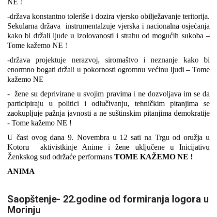
NE !
-država konstantno toleriše i dozira vjersko obilježavanje teritorija.
Sekularna država instrumentalzuje vjerska i nacionalna osjećanja
kako bi držali ljude u izolovanosti i strahu od mogućih sukoba –
Tome kažemo NE !
-država projektuje nerazvoj, siromaštvo i neznanje kako bi
enormno bogati držali u pokornosti ogromnu većinu ljudi – Tome
kažemo NE
- žene su deprivirane u svojim pravima i ne dozvoljava im se da
participiraju u politici i odlučivanju, tehničkim pitanjima se
zaokupljuje pažnja javnosti a ne suštinskim pitanjima demokratije
- Tome kažemo NE !
U čast ovog dana 9. Novembra u 12 sati na Trgu od oružja u
Kotoru aktivistkinje Anime i žene uključene u Inicijativu
Ženkskog sud održaće performans
TOME KAŽEMO NE !
ANIMA
Saopštenje- 22.godine od formiranja logora u
Morinju