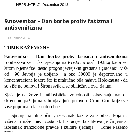
NEPRIJATELJ“-
Decembar 2013
9.novembar - Dan borbe protiv fašizma i
antisemitizma
13 Januar 2014
TOME KAŽEMO NE
9.novembar - Dan borbe protiv fa
šizma i antisemitizma
obilježava se u čast sjećanja na
Kristalnu noć
1938.g kada se
širom Njemačke
desio progon jevrejskih građana i građanki, više
od
90 Јеvrеја је ubijeno а око 30000 је deportovano u
koncentracione logore
što je praktično bila najava Holokausta
-
da
se više ne ponovi ! Širom svijeta se obilježava ovaj datum.
Sjećanje na žrtve i antifašističke vrijednosti obavezuju nas da
skrenemo pažnju na zabrinjavajuće pojave u Crnoj Gori koje sve
više poprimaju fašisoidno lice.
- negiranje ratnih zločina, izostanak kazne za zlodjela koja su
vršena u naše ime, izostanak lustracije, falsifikovanje činjenica,
izostanak tranzicione pravde i kulture sjećanja - Tome kažemo