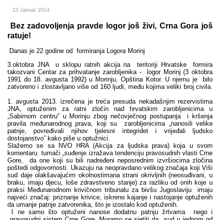
13 Januar 2014
Bez zadovoljenja pravde logor još živi, Crna Gora još
ratuje!
Danas je 22 godine od formiranja Logora Morinj
3.oktobra JNA u sklopu ratnih akcija na teritoriji Hrvatske formira
takozvani Centar za prihvatanje zarobljenika - logor Morinj (3 oktobra
1991 do 18. avgusta 1992) u Morinju, Opština Kotor. U njemu je bilo
zatvoreno i zlostavljano više od 160 ljudi, među kojima veliki broj civila.
1. avgusta 2013. izrečena je treća presuda nekadašnjim rezervistima
JNA, optuženim za ratni zločin nad hrvatskim zarobljenicima u
„Sabirnom centru” u Morinju zbog nečovječnog postupanja i kršenja
pravila međunarodnog prava, koji su zarobljenicima „nanosili velike
patnje, povređivali njihov tjelesni integridet i vrijeđali ljudsko
dostojanstvo” kako piše u optužnici.
Slažemo se sa NVO HRA (Akcija za ljudska prava) koja u svom
komentaru tumači „suđenje izražava tendenciju pravosudnih vlasti Crne
Gore, da one koji su bili nadređeni neposrednim izvršiocima zločina
poštedi odgovornosti. Ukazuju na neopravdano velikog značaja koji Viši
sud daje olakšavajućim okolnostimana strani okrivljnih (neosuđivani, u
braku, imaju djecu, loše zdravstveno stanje) za razliku od onih koje u
praksi Međunarodnom krivičnom tribunalu za bivšu Jugoslaviju imaju
najveći značaj: priznanje krivice, iskreno kajanje i nastojanje optuženih
da umanje patnje zatvorenika, što je izostalo kod optuženih.
I ne samo što optuženi nanose dodatnu patnju žrtvama nego i
pravosudni sistem Crne Gore. Moramo se sjetiti da sud u jednom od