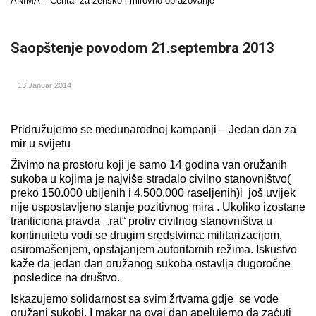
ANIMA – Centar za žensko i mirovno obrazovanje
Saopštenje povodom 21.septembra 2013
13 Januar 2014
Pridružujemo se međunarodnoj kampanji – Jedan dan za
mir u svijetu
Živimo na prostoru koji je samo 14 godina van oružanih
sukoba u kojima je najviše stradalo civilno stanovništvo(
preko 150.000 ubijenih i 4.500.000 raseljenih)i još uvijek
nije uspostavljeno stanje pozitivnog mira . Ukoliko izostane
tranticiona pravda „rat“ protiv civilnog stanovništva u
kontinuitetu vodi se drugim sredstvima: militarizacijom,
osiromašenjem, opstajanjem autoritarnih režima. Iskustvo
kaže da jedan dan oružanog sukoba ostavlja dugoročne
posledice na društvo.
Iskazujemo solidarnost sa svim žrtvama gdje se vode
oružani sukobi. I makar na ovaj dan apelujemo da zaćuti