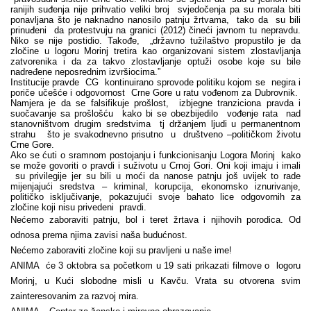
ranijih suđenja nije prihvatio veliki broj svjedočenja pa su morala biti
ponavljana što je naknadno nanosilo patnju žrtvama, tako da su bili
prinuđeni da protestvuju na granici (2012) čineći javnom tu nepravdu.
Niko se nije postidio. Takođe, „državno tužilaštvo propustilo je da
zločine u logoru Morinj tretira kao organizovani sistem zlostavljanja
zatvorenika i da za takvo zlostavljanje optuži osobe koje su bile
nadređene neposrednim izvršiocima.”
Institucije pravde CG kontinuirano sprovode politiku kojom se negira i
poriče učešće i odgovornost Crne Gore u ratu vođenom za Dubrovnik.
Namjera je da se falsifikuje prošlost, izbjegne tranziciona pravda i
suočavanje sa prošlošću kako bi se obezbijedilo vođenje rata nad
stanovništvom drugim sredstvima tj držanjem ljudi u permanentnom
strahu što je svakodnevno prisutno u društveno –političkom životu
Crne Gore.
Ako se ćuti o sramnom postojanju i funkcionisanju Logora Morinj kako
se može govoriti o pravdi i suživotu u Crnoj Gori. Oni koji imaju i imali
su privilegije jer su bili u moći da nanose patnju još uvijek to rade
mijenjajući sredstva – kriminal, korupcija, ekonomsko iznurivanje,
političko isključivanje, pokazujući svoje bahato lice odgovornih za
zločine koji nisu privedeni pravdi.
Nećemo zaboraviti patnju, bol i teret žrtava i njihovih porodica. Od
odnosa prema njima zavisi naša budućnost.
Nećemo zaboraviti zločine koji su pravljeni u naše ime!
ANIMA će 3 oktobra sa početkom u 19 sati prikazati filmove o logoru
Morinj, u Kući slobodne misli u Kavču. Vrata su otvorena svim
zainteresovanim za razvoj mira.