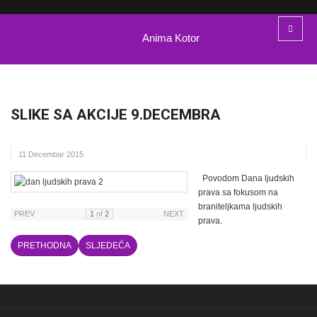
Anima Kotor
SLIKE SA AKCIJE 9.DECEMBRA
11 Decembar 2015
Povodom Dana ljudskih
prava sa fokusom na
braniteljkama ljudskih
PREV
1
of
2
NEXT
prava.
PRETHODNA
SLJEDEĆA