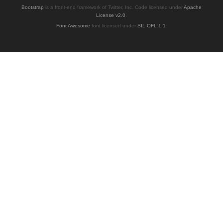
Bootstrap
is a front-end framework of Twitter, Inc. Code licensed under
Apache
License v2.0
.
Font Awesome
font licensed under
SIL OFL 1.1
.