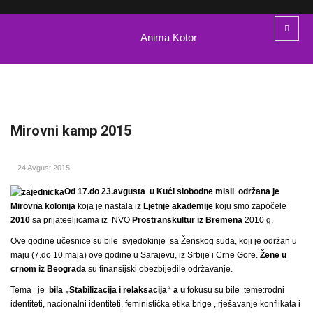
Anima Kotor
Mirovni kamp 2015
24 Avgust 2015
Od 17.do 23.avgusta
u Kući slobodne misli održana je
Mirovna kolonija
koja je nastala iz
Ljetnje akademije
koju smo započele
2010
sa prijateeljicama iz
NVO
Prostranskultur iz Bremena
2010 g.
Ove godine učesnice su bile svjedokinje sa Ženskog suda, koji je održan u
maju (7.do 10.maja) ove godine u Sarajevu, iz Srbije i Crne Gore.
Žene u
crnom iz Beograda
su finansijski obezbijedile održavanje.
Tema
je
bila „Stabilizacija i relaksacija“ a u
fokusu su bile teme:rodni
identiteti, nacionalni identiteti, feministička etika brige , rješavanje konflikata i