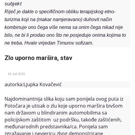
subjekt
Riječ je dakle o specifičnom obliku terapijskog etno-
turizma koji na (makar namjeravano) duhovit način
kombinuje ono čega više nema sa onim čega nikad nije
bilo, ne bi li prodao ono što ne posjeduje onima kojima to
ne treba. Hvale vrijedan Timurov sofizam.
Zlo uporno maršira, stav
18 Juli 2015
autorka:Ljupka Kovačević
Najdominantnija slika koju sam ponijela ovog puta iz
Potočara je utisak o zlu koje uporno maršira bivšom
nam državom u blindiranim automobilima sa
policijskom zaštitom uz podršku, takođe zaštićenih,
međunarodnih predstavnika/ca. Ponijela sam
zgražavanje i nevjericu zbog demonstrirane