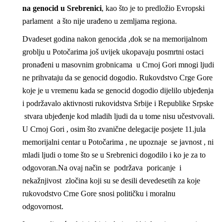
na genocid u Srebrenici
, kao što je to predložio Evropski
parlament a što nije urađeno u zemljama regiona.
Dvadeset godina nakon genocida ,dok se na memorijalnom
groblju u Potočarima još uvijek ukopavaju posmrtni ostaci
pronađeni u masovnim grobnicama u Crnoj Gori mnogi ljudi
ne prihvataju da se genocid dogodio. Rukovdstvo Crge Gore
koje je u vremenu kada se genocid dogodio dijelilo ubjeđenja
i podržavalo aktivnosti rukovidstva Srbije i Republike Srpske
stvara ubjeđenje kod mladih ljudi da u tome nisu učestvovali.
U Crnoj Gori , osim što zvanične delegacije posjete 11.jula
memorijalni centar u Potočarima , ne upoznaje se javnost , ni
mladi ljudi o tome što se u Srebrenici dogodilo i ko je za to
odgovoran.Na ovaj način se podržava poricanje i
nekažnjivost zločina koji su se desili devedesetih za koje
rukovodstvo Crne Gore snosi političku i moralnu
odgovornost.