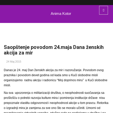
Anima Kotor
Saopštenje povodom 24.maja Dana ženskih
akcija za mir
24 Maj 2015
Danas je 24. maj Dan ženskih akcija za mir i razoružanje. Povodom ovog
praznika i povodom devet godina od kada smo u Kući slobodne misli
organizujemo radnu akciju i radionicu “Moj doprinos miru” u Kući slobodne
misli.
Na sva upozorenja o militarizaciji društva, o neophodnosti suočavanja sa
prošlošću o potrebi razvoja kulture mira i pomirenja institucije države nisu
prepoznale vlastitu odgovornost i neophodnost akcije u tom pravcu. Retorika
o izgradnji mira je zamjena za sve ono što se moralo učiniti. Umorni od