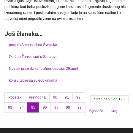
bivše Jugoslavije. Istovremeno, to je i dežurna mantra i izgovor regionalnih
političara kad treba posložiti potrgane i nezarasle fragmente društvenog bića
izmučenog ratnim i posljeratnim nasiljem koje je na specifične načine i u
najvećoj mjeri pogodilo žene na ovim prostorima.
Još članaka...
posjeta Ambasadora Švedske
Održan Ženski sud u Sarajevu
Nestali praznik, kontra(per)cepcija, 29.april
konsultacije sa svjedokinjama
Početak
Prethodna
90
91
92
Stranica 95 od 123
93
94
95
96
97
98
99
Sljedeća
Kraj