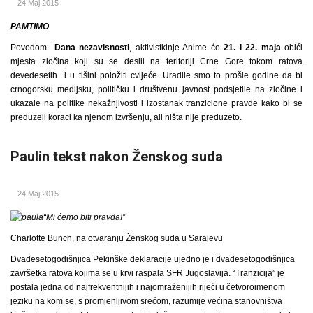
24 Maj 2015
PAMTIMO
Povodom
Dana nezavisnosti
, aktivistkinje Anime će
21. i 22. maja
obići
mjesta zločina koji su se desili na teritoriji Crne Gore tokom ratova
devedesetih i u tišini položiti cvijeće. Uradile smo to prošle godine da bi
crnogorsku medijsku, političku i društvenu javnost podsjetile na zločine i
ukazale na politike nekažnjivosti i izostanak tranzicione pravde kako bi se
preduzeli koraci ka njenom izvršenju, ali ništa nije preduzeto.
Paulin tekst nakon Ženskog suda
24 Maj 2015
“Mi ćemo biti pravda!”
Charlotte Bunch, na otvaranju Ženskog suda u Sarajevu
Dvadesetogodišnjica Pekinške deklaracije ujedno je i dvadesetogodišnjica
završetka ratova kojima se u krvi raspala SFR Jugoslavija. “Tranzicija” je
postala jedna od najfrekventnijih i najomraženijih riječi u četvoroimenom
jeziku na kom se, s promjenljivom srećom, razumije većina stanovništva