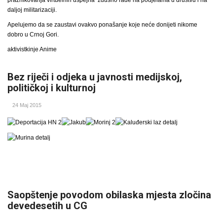
praznikovanja virtuelnih uspejha zdušno rade na podjelama u društvu i na
daljoj militarizaciji.
Apelujemo da se zaustavi ovakvo ponašanje koje neće donijeti nikome
dobro u Crnoj Gori.
aktivistkinje Anime
Bez riječi i odjeka u javnosti medijskoj,
političkoj i kulturnoj
24 Maj 2015
Saopštenje povodom obilaska mjesta zločina
devedesetih u CG