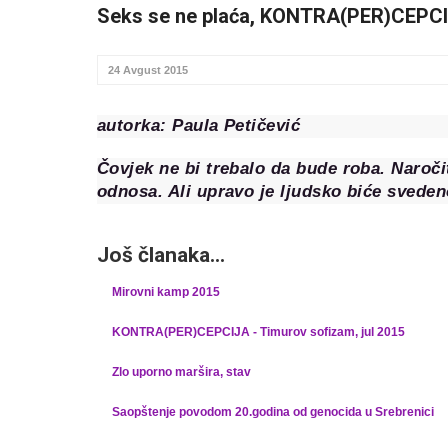
Seks se ne plaća, KONTRA(PER)CEPC
24 Avgust 2015
autorka: Paula Petičević
Čovjek ne bi trebalo da bude roba. Naroči
odnosa. Ali upravo je ljudsko biće sveden
Još članaka...
Mirovni kamp 2015
KONTRA(PER)CEPCIJA - Timurov sofizam, jul 2015
Zlo uporno maršira, stav
Saopštenje povodom 20.godina od genocida u Srebrenici