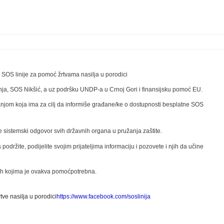
 SOS linije za pomo
ć
žrtvama nasilja u porodici
anja, SOS Nikši
ć
, a uz podršku UNDP-a u Crnoj Gori i finansijsku pomo
ć
EU.
jom koja ima za cilj da informiše gra
đ
ane/ke o dostupnosti besplatne SOS
e sistemski odgovor svih državnih organa u pružanja zaštite.
držite, podijelite svojim prijateljima informaciju i pozovete i njih da u
č
ine
ih kojima je ovakva pomo
ć
potrebna.
rtve nasilja u porodici
https://www.facebook.com/soslinija