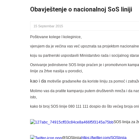
Obavještenje o nacionalnoj SoS liniji
15 Septembar 2015
Poštovane kolege I koleginice,
vjerujem da je
ve
ć
ina vas ve
ć
upoznata sa
projektom nacionalne
koju su partnerski uspostavili Ministarstvo rada i socijalnog star
Osnivanje jedinstvene SOS linije pra
ć
en je i promotivnom kampan
linije za žrtve nasilja u porodici,
kao i da
motiviše gra
đ
ane/ke da koriste liniju za pomo
ć
i zatraž
Molimo vas da pratite kampanju putem društvenih mreža i da nas po
isto,
kako bi broj SOS linije 080 111 111 dospio do što ve
ć
eg broja on
SOS linija za ž
@SOSlinija
https://twitter.com/SOSlinija