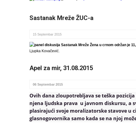
Sastanak Mreže ŽUC-a
15 Septembar 2015
Sastanak Mreže Žena u crnom održan je 11,12
Ljupka Kovačević.
Apel za mir, 31.08.2015
06 Septembar 2015
Ovih dana zloupotrebljava se teška pozicija
njena ljudska prava u javnom diskursu, a sv
plasirajući svoje moralizatorske stavove u ci
glasnogovornika samo kada se na njoj može fi