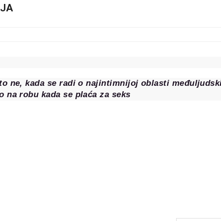
IJA
to ne, kada se radi o najintimnijoj oblasti međuljudsk
o na robu kada se plaća za seks