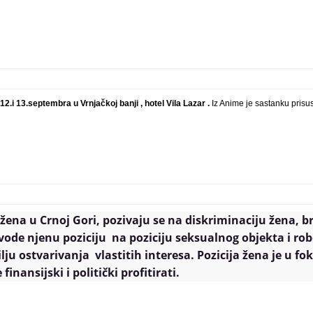
.i 13.septembra u Vrnjačkoj banji , hotel Vila Lazar .
Iz Anime je sastanku prisu
 žena u Crnoj Gori, pozivaju se na diskriminaciju žena, b
ode njenu poziciju na poziciju seksualnog objekta i rob
lju ostvarivanja vlastitih interesa. Pozicija žena je u fo
nansijski i politički profitirati.