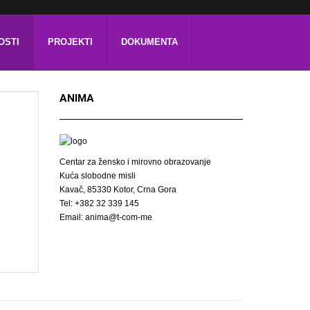
OSTI
PROJEKTI
DOKUMENTA
ANIMA
Centar za žensko i mirovno obrazovanje
Kuća slobodne misli
Kavač, 85330 Kotor, Crna Gora
Tel: +382 32 339 145
Email: anima@t-com-me