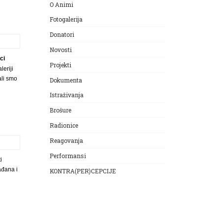
O Animi
Fotogalerija
Donatori
Novosti
ci
Projekti
eriji
ali smo
Dokumenta
Istraživanja
Brošure
Radionice
Reagovanja
Performansi
i
ađana i
KONTRA(PER)CEPCIJE