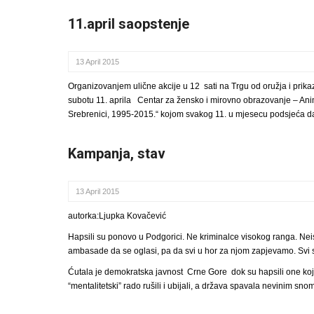
11.april saopstenje
13 April 2015
Organizovanjem ulične akcije u 12 sati na Trgu od oružja i prikaz
subotu 11. aprila Centar za žensko i mirovno obrazovanje – A
Srebrenici, 1995-2015.“ kojom svakog 11. u mjesecu podsjeća da
Kampanja, stav
13 April 2015
autorka:Ljupka Kovačević
Hapsili su ponovo u Podgorici. Ne kriminalce visokog ranga. Neist
ambasade da se oglasi, pa da svi u hor za njom zapjevamo. Svi
Ćutala je demokratska javnost Crne Gore dok su hapsili one koji
“mentalitetski” rado rušili i ubijali, a država spavala nevinim s