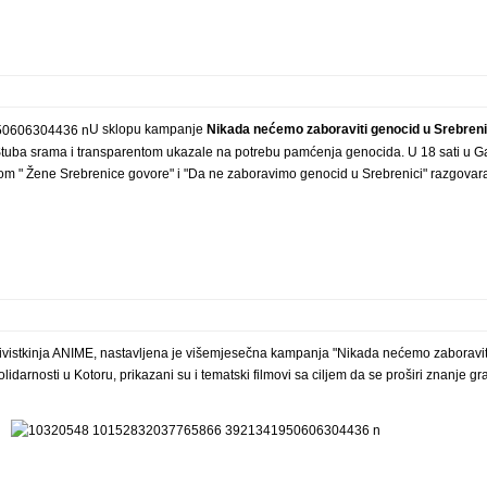
U sklopu kampanje
Nikada nećemo zaboraviti genocid u Srebreni
d Stuba srama i transparentom ukazale na potrebu pamćenja genocida. U 18 sati u Gal
nom " Žene Srebrenice govore" i "Da ne zaboravimo genocid u Srebrenici" razgovar
ktivistkinja ANIME, nastavljena je višemjesečna kampanja "Nikada nećemo zaboravit
lidarnosti u Kotoru, prikazani su i tematski filmovi sa ciljem da se proširi znanje gr