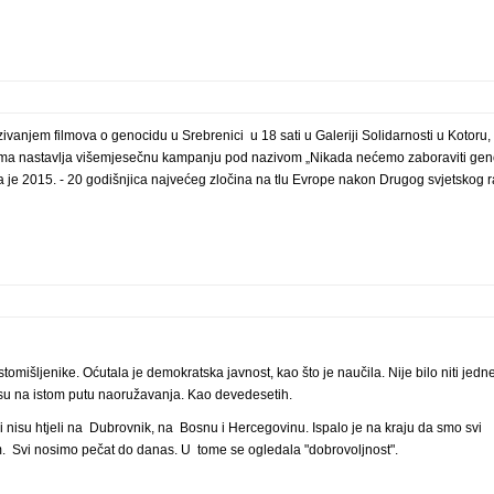
ivanjem filmova o genocidu u Srebrenici u 18 sati u Galeriji Solidarnosti u Kotoru,
nima nastavlja višemjesečnu kampanju pod nazivom „Nikada nećemo zaboraviti gen
 je 2015. - 20 godišnjica najvećeg zločina na tlu Evrope nakon Drugog svjetskog r
omišljenike. Oćutala je demokratska javnost, kao što je naučila. Nije bilo niti jedn
 su na istom putu naoružavanja. Kao devedesetih.
 nisu htjeli na Dubrovnik, na Bosnu i Hercegovinu. Ispalo je na kraju da smo svi
nom. Svi nosimo pečat do danas. U tome se ogledala "dobrovoljnost".