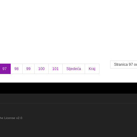
Stranica 97 o
97
98
99
100
101
Sljedeća
Kraj
he License v2.0
.