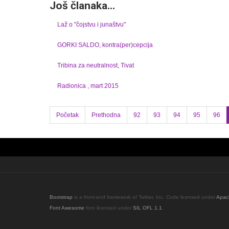
Još članaka...
Laž o "čojstvu i junaštvu"
GORKI SALDO, kontra(per)cepcija
Tribina za neutralnost, Tivat
Radionica , mart 2015
Početak
Prethodna
92
93
94
95
96
Bootstrap
is a front-end framework of Twitter, Inc. Code licensed under
Apac
Font Awesome
font licensed under
SIL OFL 1.1
.