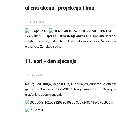
ulična akcija i projekcija filma
21 April 2015
1995-2015,
11. aprila su aktivistkinje Anime su stajanjem ispre
solidarnosti smo, malom broju ljudi prikazani filmove Žena u cr
o važnosti Ženskog suda.
11. april- dan sjećanja
16 April 2015
Na Trgu od Oružja, tačno u 12h, 11.aprila još jednom akcijom a
genocid u Srebrenici, 1995-2015". Istog dana, u 18h, u Galeriji So
građanki o ovom genocidu.