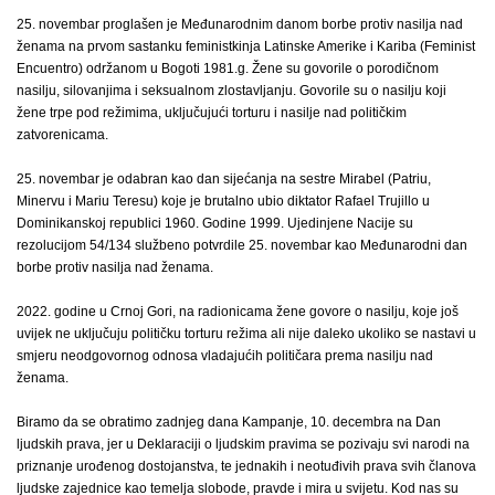
25. novembar proglašen je Međunarodnim danom borbe protiv nasilja nad
ženama na prvom sastanku feministkinja Latinske Amerike i Kariba (Feminist
Encuentro) održanom u Bogoti 1981.g. Žene su govorile o porodičnom
nasilju, silovanjima i seksualnom zlostavljanju. Govorile su o nasilju koji
žene trpe pod režimima, uključujući torturu i nasilje nad političkim
zatvorenicama.
25. novembar je odabran kao dan sijećanja na sestre Mirabel (Patriu,
Minervu i Mariu Teresu) koje je brutalno ubio diktator Rafael Trujillo u
Dominikanskoj republici 1960. Godine 1999. Ujedinjene Nacije su
rezolucijom 54/134 službeno potvrdile 25. novembar kao Međunarodni dan
borbe protiv nasilja nad ženama.
2022. godine u Crnoj Gori, na radionicama žene govore o nasilju, koje još
uvijek ne uključuju političku torturu režima ali nije daleko ukoliko se nastavi u
smjeru neodgovornog odnosa vladajućih političara prema nasilju nad
ženama.
Biramo da se obratimo zadnjeg dana Kampanje, 10. decembra na Dan
ljudskih prava, jer u Deklaraciji o ljudskim pravima se pozivaju svi narodi na
priznanje urođenog dostojanstva, te jednakih i neotuđivih prava svih članova
ljudske zajednice kao temelja slobode, pravde i mira u svijetu. Kod nas su