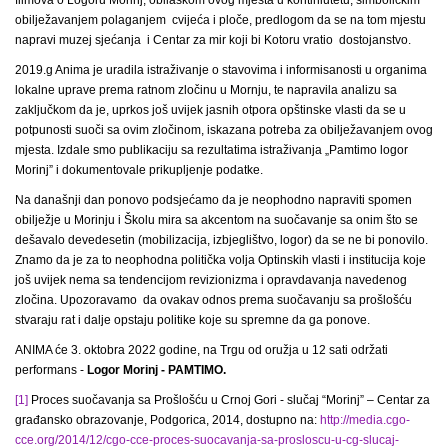
obilježavanjem polaganjem cvijeća i ploče, predlogom da se na tom mjestu
napravi muzej sjećanja i Centar za mir koji bi Kotoru vratio dostojanstvo.
2019.g Anima je uradila istraživanje o stavovima i informisanosti u organima
lokalne uprave prema ratnom zločinu u Mornju, te napravila analizu sa
zaključkom da je, uprkos još uvijek jasnih otpora opštinske vlasti da se u
potpunosti suoči sa ovim zločinom, iskazana potreba za obilježavanjem ovog
mjesta. Izdale smo publikaciju sa rezultatima istraživanja „Pamtimo logor
Morinj” i dokumentovale prikupljenje podatke.
Na današnji dan ponovo podsjećamo da je neophodno napraviti spomen
obilježje u Morinju i Školu mira sa akcentom na suočavanje sa onim što se
dešavalo devedesetin (mobilizacija, izbjeglištvo, logor) da se ne bi ponovilo.
Znamo da je za to neophodna politička volja Optinskih vlasti i institucija koje
još uvijek nema sa tendencijom revizionizma i opravdavanja navedenog
zločina. Upozoravamo da ovakav odnos prema suočavanju sa prošlošću
stvaraju rat i dalje opstaju politike koje su spremne da ga ponove.
ANIMA će 3. oktobra 2022 godine, na Trgu od oružja u 12 sati održati
performans -
Logor Morinj - PAMTIMO.
[1]
Proces suočavanja sa Prošlošću u Crnoj Gori - slučaj “Morinj” – Centar za
građansko obrazovanje, Podgorica, 2014, dostupno na:
http://media.cgo-
cce.org/2014/12/cgo-cce-proces-suocavanja-sa-prosloscu-u-cg-slucaj-