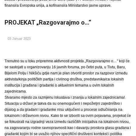
finansira Evropska unija, a kofinansira Ministarstvo javne uprave.
PROJEKAT „Razgovarajmo o…“
03 Januar 2023
Trenutno su u toku pripremne aktivnosti projekta „Razgovarajmo o…“ koji će
se sastojati u organizovanju 16 javnih foruma, po četiri puta, u Tivtu, Baru,
Bijelom Polju i Nikšiću gdje nam je plan otvoriti prostor za razgovor između
aktivista/kinja političkih partija i civilnog društva, predstavnika/ca lokalnih
institucija i građana i građanki o aktuelnim temama u ovim lokalnih
zajednicama.
Stvaramo mjesto za razmjenu iskustava i znanja u lokalnim zajednicama!
Situacija u državi je takva da su onemogućeni i nepoželjni zajedništvo i
dijalog a da građani i građanke nisu uključeni u procese odlučivanja na
lokalnom i državnom nivou. Kako bi se izborili sa ovim pojavama, projekat će
se fokusirati na izgradnji veza između različitih inicijativa na lokalnom nivou,
na zagovaranju rodne ravnopravnosti kao i davanju prostora glasu građana i
građanki kojim bi se uvažio njihov specifični društveni kontekst i politika