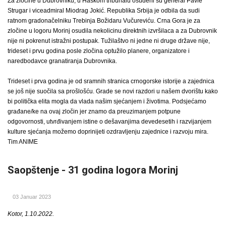
Za zločine u Dubrovniku, u Haškom tribunalu osuđeni su general Pavle
Strugar i viceadmiral Miodrag Jokić. Republika Srbija je odbila da sudi
ratnom gradonačelniku Trebinja Božidaru Vučureviću. Crna Gora je za
zločine u logoru Morinj osudila nekolicinu direktnih izvršilaca a za Dubrovnik
nije ni pokrenut istražni postupak. Tužilaštvo ni jedne ni druge države nije,
trideset i prvu godina posle zločina optužilo planere, organizatore i
naredbodavce granatiranja Dubrovnika.
Trideset i prva godina je od sramnih stranica crnogorske istorije a zajednica
se još nije suočila sa prošlošću. Grade se novi razdori u našem dvorištu kako
bi politička elita mogla da vlada našim sjećanjem i životima. Podsjećamo
građane/ke na ovaj zločin jer znamo da preuzimanjem potpune
odgovornosti, utvrđivanjem istine o dešavanjima devedesetih i razvijanjem
kulture sjećanja možemo doprinijeti ozdravljenju zajednice i razvoju mira.
Tim ANIME
Saopštenje - 31 godina logora Morinj
03 Januar 2023
Kotor, 1.10.2022.