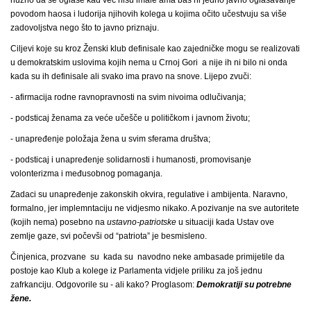
povodom haosa i ludorija njihovih kolega u kojima očito učestvuju sa više
zadovoljstva nego što to javno priznaju.
Ciljevi koje su kroz Ženski klub definisale kao zajedničke mogu se realizovati
u demokratskim uslovima kojih nema u Crnoj Gori a nije ih ni bilo ni onda
kada su ih definisale ali svako ima pravo na snove. Lijepo zvuči:
- afirmacija rodne ravnopravnosti na svim nivoima odlučivanja;
- podsticaj ženama za veće učešče u političkom i javnom životu;
- unapređenje položaja žena u svim sferama društva;
- podsticaj i unapređenje solidarnosti i humanosti, promovisanje
volonterizma i međusobnog pomaganja.
Zadaci su unapređenje zakonskih okvira, regulative i ambijenta. Naravno,
formalno, jer implemntaciju ne vidjesmo nikako. A pozivanje na sve autoritete
(kojih nema) posebno na
ustavno-patriotske
u situaciji kada Ustav ove
zemlje gaze, svi počevši od “patriota” je besmisleno.
Činjenica, prozvane su kada su navodno neke ambasade primijetile da
postoje kao Klub a kolege iz Parlamenta vidjele priliku za još jednu
zafrkanciju. Odgovorile su - ali kako? Proglasom:
Demokratiji su potrebne
žene.