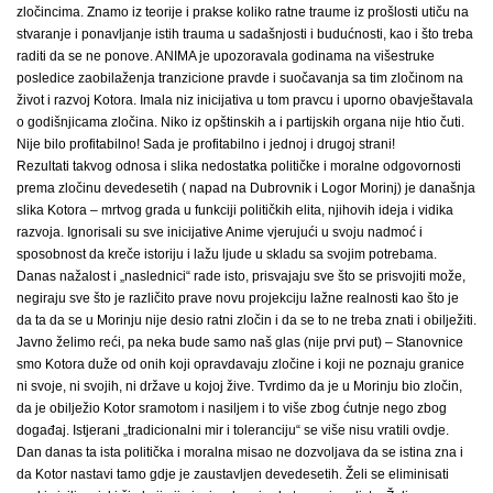
zločincima. Znamo iz teorije i prakse koliko ratne traume iz prošlosti utiču na
stvaranje i ponavljanje istih trauma u sadašnjosti i budućnosti, kao i što treba
raditi da se ne ponove. ANIMA je upozoravala godinama na višestruke
posledice zaobilaženja tranzicione pravde i suočavanja sa tim zločinom na
život i razvoj Kotora. Imala niz inicijativa u tom pravcu i uporno obavještavala
o godišnjicama zločina. Niko iz opštinskih a i partijskih organa nije htio čuti.
Nije bilo profitabilno! Sada je profitabilno i jednoj i drugoj strani!
Rezultati takvog odnosa i slika nedostatka političke i moralne odgovornosti
prema zločinu devedesetih ( napad na Dubrovnik i Logor Morinj) je današnja
slika Kotora – mrtvog grada u funkciji političkih elita, njihovih ideja i vidika
razvoja. Ignorisali su sve inicijative Anime vjerujući u svoju nadmoć i
sposobnost da kreče istoriju i lažu ljude u skladu sa svojim potrebama.
Danas nažalost i „naslednici“ rade isto, prisvajaju sve što se prisvojiti može,
negiraju sve što je različito prave novu projekciju lažne realnosti kao što je
da ta da se u Morinju nije desio ratni zločin i da se to ne treba znati i obilježiti.
Javno želimo reći, pa neka bude samo naš glas (nije prvi put) – Stanovnice
smo Kotora duže od onih koji opravdavaju zločine i koji ne poznaju granice
ni svoje, ni svojih, ni države u kojoj žive. Tvrdimo da je u Morinju bio zločin,
da je obilježio Kotor sramotom i nasiljem i to više zbog ćutnje nego zbog
događaj. Istjerani „tradicionalni mir i toleranciju“ se više nisu vratili ovdje.
Dan danas ta ista politička i moralna misao ne dozvoljava da se istina zna i
da Kotor nastavi tamo gdje je zaustavljen devedesetih. Želi se eliminisati