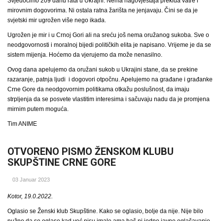
Svjedočimo 209 danu rata u Ukrajni. Nema nagovještaja prekida vatre i
mirovnim dogovorima. Ni ostala ratna žarišta ne jenjavaju. Čini se da je
svjetski mir ugrožen više nego ikada.
Ugrožen je mir i u Crnoj Gori ali na sreću još nema oružanog sukoba. Sve o
neodgovornosti i moralnoj bijedi političkih elita je napisano. Vrijeme je da se
sistem mijenja. Hoćemo da vjerujemo da može nenasilno.
Ovog dana apelujemo da oružani sukob u Ukrajini stane, da se prekine
razaranje, patnja ljudi i dogovori otpočnu. Apelujemo na građane i građanke
Crne Gore da neodgovornim politikama otkažu poslušnost, da imaju
strpljenja da se posvete vlastitim interesima i sačuvaju nadu da je promjena
mirnim putem moguća.
Tim ANIME
OTVORENO PISMO ŽENSKOM KLUBU
SKUPŠTINE CRNE GORE
03 Januar 2023
Kotor, 19.0.2022.
Oglasio se Ženski klub Skupštine. Kako se oglasio, bolje da nije. Nije bilo
nužno da se oglase kad već nisu imale ama baš ni jedno javno oglašavanje