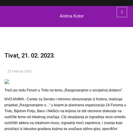
Anima Kotor
Tivat, 21. 02. 2023.
22 Februar 2023
Treći po redu Forum u Tivtu na temu „Razgovarajmo o socijalnoj distanci”.
NVO ANIMA - Centar za žensko i mirovno obrazovanje iz Kotora, realizuje
projekat „Razgovarajmo o...“ u kojem je planirana organizacija 16 Foruma u
Tivtu, Bijelom Polju, Baru i Nikšiću na kojima će biti otvorene diskusije na
različite teme od lokalnog značaja. Cilj okupljanja je izgradnja veza između
različitih aktera na lokalnom nivou, izgradnji moći zajednice, i znanja koje
proizilazi iz iskustva građana kojima se uvažava njihov glas, specifični