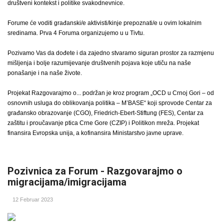
društveni kontekst i politike svakodnevnice.
Forume će voditi građanski/e aktivisti/kinje prepoznati/e u ovim lokalnim
sredinama. Prva 4 Foruma organizujemo u u Tivtu.
Pozivamo Vas da dođete i da zajedno stvaramo siguran prostor za razmjenu
mišljenja i bolje razumijevanje društvenih pojava koje utiču na naše
ponašanje i na naše živote.
Projekat Razgovarajmo o... podržan je kroz program „OCD u Crnoj Gori – od
osnovnih usluga do oblikovanja politika – M’BASE“ koji sprovode Centar za
građansko obrazovanje (CGO), Friedrich-Ebert-Stiftung (FES), Centar za
zaštitu i proučavanje ptica Crne Gore (CZIP) i Politikon mreža. Projekat
finansira Evropska unija, a kofinansira Ministarstvo javne uprave.
Pozivnica za Forum - Razgovarajmo o
migracijama/imigracijama
12 Februar 2023