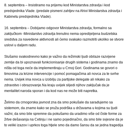
8. septembra – Insistiramo na prijemu kod Ministarstva zdravlja i kod
predsjednika Vlade. (predale pismeni zahtjev na Ahivi Ministarstva zdravlja i
Kabinetu predsjednika Vlade).
16. septembra – Dobijamo odgovor Ministarstva zdravlja, formalno sa
zaključkom -Ministarstvo zdravlja trenutno nema opredijeljena budzetska
sredstva za navedene aktivnosti ali ćemo svakako razmotriti ukoliko se stvore
uslovi u daljem radu.
Slušamo svakodnevno kako je važno da režimski ljudi obilaze razvijene
zemlje da bi upoznavali funkcionisanje drugih sistema i godinama znamo da
ništa od toga neće da implementiraju u Crnoj Gori. Godinama se govori o
timovima za krizne intervencije i pomoć pomagačima ali novca za te svrhe
nema. Uvijek ima novca u izobilju za partijske delegate ali nikako za
zdravstvo i obrazovanje.Na kraju uvijek slijedi njihov zaključak da je
mentalitet naroda sporan i da kod nas ne može biti napretka.
Želimo da crnogorska javnost zna da smo pokušale da sarađujemo sa
sistemom, da znamo kako se pruža podrška u državama u kojima su ljudi
važni, da smo bile spremne da pokušamo da uradimo više od čiste forme za
žrtve dešavanja na Cetinju i ne samo pojedinačno, da smo bile svjesne da je
to veliki izazov i uprkos toga htjele smo da damo šansu da se jedna tragedija