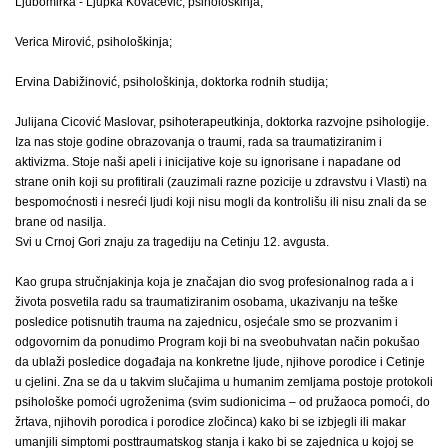
Ljubomirka - Ljupka Kovačević, psihološkinja;
Verica Mirović, psihološkinja;
Ervina Dabižinović, psihološkinja, doktorka rodnih studija;
Julijana Cicović Maslovar, psihoterapeutkinja, doktorka razvojne psihologije.
Iza nas stoje godine obrazovanja o traumi, rada sa traumatiziranim i
aktivizma. Stoje naši apeli i inicijative koje su ignorisane i napadane od
strane onih koji su profitirali (zauzimali razne pozicije u zdravstvu i Vlasti) na
bespomoćnosti i nesreći ljudi koji nisu mogli da kontrolišu ili nisu znali da se
brane od nasilja.
Svi u Crnoj Gori znaju za tragediju na Cetinju 12. avgusta.
Kao grupa stručnjakinja koja je značajan dio svog profesionalnog rada a i
života posvetila radu sa traumatiziranim osobama, ukazivanju na teške
posledice potisnutih trauma na zajednicu, osjećale smo se prozvanim i
odgovornim da ponudimo Program koji bi na sveobuhvatan način pokušao
da ublaži posledice događaja na konkretne ljude, njihove porodice i Cetinje
u cjelini. Zna se da u takvim slučajima u humanim zemljama postoje protokoli
psihološke pomoći ugroženima (svim sudionicima – od pružaoca pomoći, do
žrtava, njihovih porodica i porodice zločinca) kako bi se izbjegli ili makar
umanjili simptomi posttraumatskog stanja i kako bi se zajednica u kojoj se