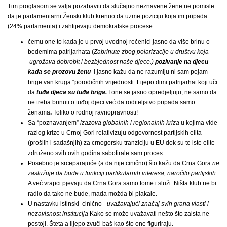
Tim proglasom se valja pozabaviti da slučajno neznavene žene ne pomisle
da je parlamentarni Ženski klub krenuo da uzme poziciju koja im pripada
(24% parlamenta) i zahtijevaju demokratske procese.
čemu one to kada je u prvoj uvodnoj rečenici jasno da više brinu o
bedemima patrijarhata (
Zabrinute zbog polarizacije u društvu koja
ugrožava dobrobit i bezbjednost naše djece.)
pozivanje na djecu
kada se prozovu ženu
i jasno kažu da ne razumiju ni sam pojam
brige van kruga “porodičnih vrijednosti. Lijepo dimi patrijarhat koji uči
da
tuđa djeca su tuđa briga.
I one se jasno opredjeljuju, ne samo da
ne treba brinuti o tuđoj djeci već da roditeljstvo pripada samo
ženama
.
Toliko o rodnoj ravnopravnosti!
Sa “poznavanjem”
izazova globalnih i regionalnih kriza
u kojima vide
razlog krize u Crnoj Gori relativizuju odgovornost partijskih elita
(prošlih i sadašnjih) za crnogorsku tranziciju u EU dok su te iste elite
združeno svih ovih godina sabotirale sam proces.
Posebno je srceparajuće (a da nije cinično) što kažu da Crna Gora
ne
zaslužuje da bude u funkciji partikularnih interesa, naročito partijskih
.
A već vrapci pjevaju da Crna Gora samo tome i služi. Ništa klub ne bi
radio da tako ne bude, mada možda bi plakale.
U nastavku istinski cinično -
uvažavajući značaj svih grana vlasti i
nezavisnost institucija
Kako se može uvažavati nešto što zaista ne
postoji. Šteta a lijepo zvuči baš kao što one figuriraju.