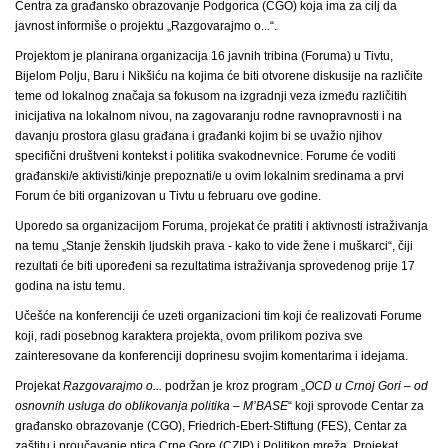
Centra za građansko obrazovanje Podgorica (CGO) koja ima za cilj da
javnost informiše o projektu „Razgovarajmo o...“.
Projektom je planirana organizacija 16 javnih tribina (Foruma) u Tivtu,
Bijelom Polju, Baru i Nikšiću na kojima će biti otvorene diskusije na različite
teme od lokalnog značaja sa fokusom na izgradnji veza između različitih
inicijativa na lokalnom nivou, na zagovaranju rodne ravnopravnosti i na
davanju prostora glasu građana i građanki kojim bi se uvažio njihov
specifični društveni kontekst i politika svakodnevnice. Forume će voditi
građanski/e aktivisti/kinje prepoznati/e u ovim lokalnim sredinama a prvi
Forum će biti organizovan u Tivtu u februaru ove godine.
Uporedo sa organizacijom Foruma, projekat će pratiti i aktivnosti istraživanja
na temu „Stanje ženskih ljudskih prava - kako to vide žene i muškarci“, čiji
rezultati će biti upoređeni sa rezultatima istraživanja sprovedenog prije 17
godina na istu temu.
Učešće na konferenciji će uzeti organizacioni tim koji će realizovati Forume
koji, radi posebnog karaktera projekta, ovom prilikom poziva sve
zainteresovane da konferenciji doprinesu svojim komentarima i idejama.
Projekat
Razgovarajmo o...
podržan je kroz program „
OCD u Crnoj Gori – od
osnovnih usluga do oblikovanja politika – M’BASE
“ koji sprovode Centar za
građansko obrazovanje (CGO), Friedrich-Ebert-Stiftung (FES), Centar za
zaštitu i proučavanje ptica Crne Gore (CZIP) i Politikon mreža. Projekat