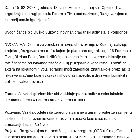
Dana 15. 02. 2023. godine u 18 sati u Multimedijalnoj sali Opštine Tivat
organizujemo drugi po redu Forum u Tivtu pod nazivom „Razgovarajmo o
migracijama/imigracijama”.
Uvodničar će biti Duško Vuković, novinar, građanski aktivista iz Podgorice.
NVO ANIMA - Centar za žensko i mirovno obrazovanje iz Kotora, realizuje
projekat „Razgovarajmo o...“ u kojem je planirana organizacija 16 Foruma u
Tivtu, Bijelom Polju, Baru i Nikšiću na kojima će biti otvorene diskusije na
različite teme od lokalnog značaja. Cilj je izgradnja veza između različitih
aktera na lokalnom nivou, izgradnji moći zajednice, znanja koje proizilazi iz
iskustva građana koje uvažava njihov glas i specifični društveni kontekst i
politike svakodnevnice.
Forume će voditi građanski/e aktivisti/kinje prepoznati/e u ovim lokalnim
sredinama. Prva 4 Foruma organizujemo u Tivtu.
Pozivamo Vas da dođete i da zajedno stvaramo siguran prostor za razmjenu
mišljenja i bolje razumijevanje društvenih pojava koje utiču na naše
ponašanje i na naše živote.
Projekat Razgovarajmo o... podržan je kroz program „OCD u Crnoj Gori – od
osnovnih usluga do oblikovanja politika – M’BASE“ koji sprovode Centar za