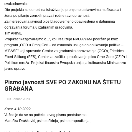
svakodnevnice.
Dio projekta se odnosi na istraživanje promjene u stavovima muškaraca i
žena po pitanju ženskih prava i rodne ravnopravnosti.
Zainteresovana javnost biće blagovremeno obaviještena o datumima
održavanja foruma u izabranim gradovima.
Tim ANIME
Projekat "Razgovarajmo o...", koji realizuje NVO ANIMA podržan je kroz
program „OCD u Crnoj Gori – od osnovnih usluga do oblikovanja politika –
M’BASE“ koji sprovode Centar za građansko obrazovanje (CGO), Friedrich-
Ebert-Stiftung (FES), Centar za zaštitu i proučavanje ptica Crne Gore (CZIP) i
Politikon mreža. Projekat finansira Evropska unija, a kofinansira Ministarstvo
javne uprave.
Pismo javnosti SVE PO ZAKONU NA ŠTETU
GRAĐANA
03 Januar 2023
Kotor, 4.10.2022.
Važno je da se na početku ovog pisma predstavimo:
Maruška Drašković, psihološkinja, psihoterapeutkinja;