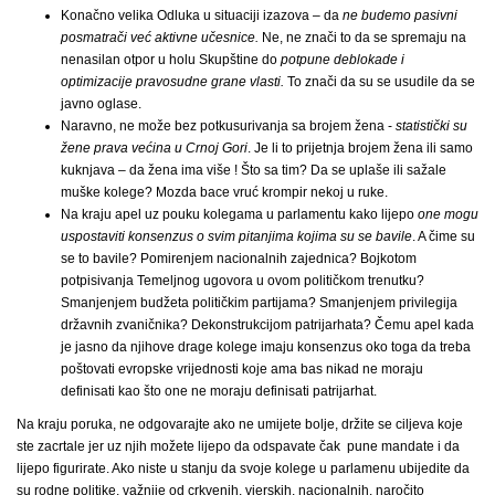
Konačno velika Odluka u situaciji izazova – da
ne budemo pasivni
posmatrači već aktivne učesnice.
Ne, ne znači to da se spremaju na
nenasilan otpor u holu Skupštine do
potpune deblokade i
optimizacije pravosudne grane vlasti.
To znači da su se usudile da se
javno oglase.
Naravno, ne može bez potkusurivanja sa brojem žena -
statistički su
žene prava većina u Crnoj Gori
. Je li to prijetnja brojem žena ili samo
kuknjava – da žena ima više ! Što sa tim? Da se uplaše ili sažale
muške kolege? Mozda bace vruć krompir nekoj u ruke.
Na kraju apel uz pouku kolegama u parlamentu kako lijepo
one mogu
uspostaviti
konsenzus o svim pitanjima kojima su se bavile
. A čime su
se to bavile? Pomirenjem nacionalnih zajednica? Bojkotom
potpisivanja Temeljnog ugovora u ovom političkom trenutku?
Smanjenjem budžeta političkim partijama? Smanjenjem privilegija
državnih zvaničnika? Dekonstrukcijom patrijarhata? Čemu apel kada
je jasno da njihove drage kolege imaju konsenzus oko toga da treba
poštovati evropske vrijednosti koje ama bas nikad ne moraju
definisati kao što one ne moraju definisati patrijarhat.
Na kraju poruka, ne odgovarajte ako ne umijete bolje, držite se ciljeva koje
ste zacrtale jer uz njih možete lijepo da odspavate čak pune mandate i da
lijepo figurirate. Ako niste u stanju da svoje kolege u parlamenu ubijedite da
su rodne politike, važnije od crkvenih, vjerskih, nacionalnih, naročito