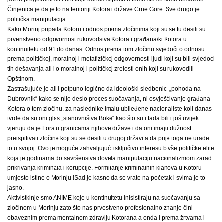
Činjenica je da je to na teritoriji Kotora i države Crne Gore. Sve drugo je
politička manipulacija.
Kako Morinj pripada Kotoru i odnos prema zločinima koji su se tu desili su
prvenstveno odgovornost rukovodstva Kotora i građana/ki Kotora u
kontinuitetu od 91 do danas. Odnos prema tom zločinu svjedoči o odnosu
prema političkoj, moralnoj i metafizičkoj odgovornosti ljudi koji su bili svjedoci
tih dešavanja ali i o moralnoj i političkoj zrelosti onih koji su rukovodili
Opštinom.
Zastrašujuće je ali i potpuno logično da ideološki sledbenici „pohoda na
Dubrovnik“ kako se nije desio proces suočavanja, ni osvješćivanje građana
Kotora o tom zločinu, za naslednike imaju ubijeđene nacionaliste koji danas
tvrde da su oni glas „stanovništva Boke“ kao što su i tada bili i još uvijek
vjeruju da je Lora u granicama njihove države i da oni imaju dužnost
preispitivati zločine koji su se desili u drugoj državi a da prije toga ne urade
to u svojoj. Ovo je moguće zahvaljujući isključivo interesu bivše političke elite
koja je godinama do savršenstva dovela manipulaciju nacionalizmom zarad
prikrivanja kriminala i korupcije. Formiranje kriminalnih klanova u Kotoru –
umjesto istine o Morinju !Sad je kasno da se vrate na početak i svima je to
jasno.
Aktivistkinje smo ANIME koje u kontinuitetu inisistiraju na suočavanju sa
zločinom u Morinju zato što nas prvestveno profesionalno znanje čini
obaveznim prema mentalnom zdravlju Kotorana a onda i prema žrtvama i