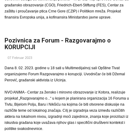
građansko obrazovanje (CGO), Friedrich-Ebert-Stiftung (FES), Centar za
zaštitu i proučavanje ptica Crne Gore (CZIP) i Politikon mreža. Projekat
finansira Evropska unija, a kofinansira Ministarstvo javne uprave.
Pozivnica za Forum - Razgovarajmo o
KORUPCIJI
07 Februar 2023
Dana 8. 02. 2023. godine u 18 sati u Multimedijalnoj sali Opštine Tivat
organizujemo Forum Razgovarajmo o korupciji. Uvodničar će biti Džemal
Perović, građanski aktivista iz Ulcinja.
NVO ANIMA - Centar za žensko i mirovno obrazovanje iz Kotora, realizuje
projekat „Razgovarajmo o...“ u kojem je planirana organizacija 16 Foruma u
Tivtu, Bijelom Polju, Baru i Nikšiću na kojima će biti otvorene diskusije na
različite teme od lokalnog značaja. Cilj je izgradnja veza između različitih
aktera na lokalnom nivou, izgradnji moći zajednice, znanja koje proizilazi iz
iskustva građana koje uvažava njihov glas i specifični društveni kontekst i
politike svakodnevnice.