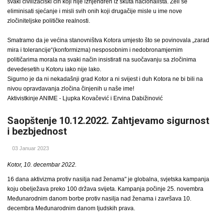
svaki civilizaciski čin koji nije iznjendren iz skuta nacionalista. Želi se
eliminisati sjećanje i misli svih onih koji drugačije misle u ime nove
zločiniteljske političke realnosti.
Smatramo da je većina stanovništva Kotora umjesto što se povinovala „zarad
mira i tolerancije“(konformizma) nesposobnim i nedobronamjernim
političarima morala na svaki način insistirati na suočavanju sa zločinima
devedesetih u Kotoru iako nije lako.
Sigurno je da ni nekadašnji grad Kotor a ni svijest i duh Kotora ne bi bili na
nivou opravdavanja zločina činjenih u naše ime!
Aktivistkinje ANIME - Ljupka Kovačević i Ervina Dabižinović
Saopštenje 10.12.2022. Zahtjevamo sigurnost
i bezbjednost
03 Januar 2023
Kotor, 10. decembar 2022.
16 dana aktivizma protiv nasilja nad ženama" je globalna, svjetska kampanja
koju obelježava preko 100 država svijeta. Kampanja počinje 25. novembra
Međunarodnim danom borbe protiv nasilja nad ženama i završava 10.
decembra Međunarodnim danom ljudskih prava.