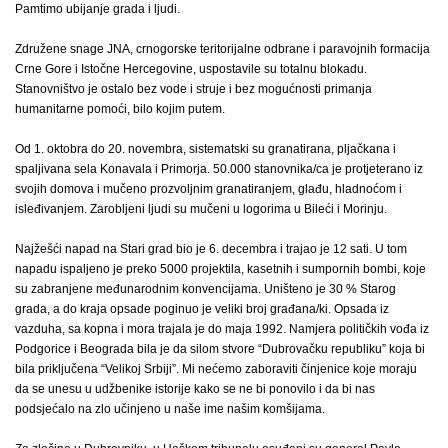
Pamtimo ubijanje grada i ljudi.
Združene snage JNA, crnogorske teritorijalne odbrane i paravojnih formacija
Crne Gore i Istočne Hercegovine, uspostavile su totalnu blokadu.
Stanovništvo je ostalo bez vode i struje i bez mogućnosti primanja
humanitarne pomoći, bilo kojim putem.
Od 1. oktobra do 20. novembra, sistematski su granatirana, pljačkana i
spaljivana sela Konavala i Primorja. 50.000 stanovnika/ca je protjeterano iz
svojih domova i mučeno prozvoljnim granatiranjem, glađu, hladnoćom i
isleđivanjem. Zarobljeni ljudi su mučeni u logorima u Bileći i Morinju.
Najžešći napad na Stari grad bio je 6. decembra i trajao je 12 sati. U tom
napadu ispaljeno je preko 5000 projektila, kasetnih i sumpornih bombi, koje
su zabranjene međunarodnim konvencijama. Uništeno je 30 % Starog
grada, a do kraja opsade poginuo je veliki broj građana/ki. Opsada iz
vazduha, sa kopna i mora trajala je do maja 1992. Namjera političkih vođa iz
Podgorice i Beograda bila je da silom stvore “Dubrovačku republiku” koja bi
bila priključena “Velikoj Srbiji”. Mi nećemo zaboraviti činjenice koje moraju
da se unesu u udžbenike istorije kako se ne bi ponovilo i da bi nas
podsjećalo na zlo učinjeno u naše ime našim komšijama.