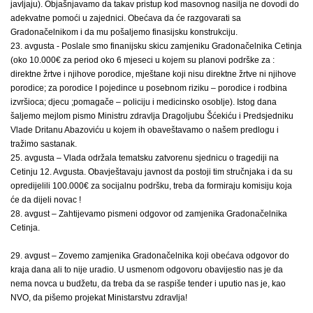
javljaju). Objašnjavamo da takav pristup kod masovnog nasilja ne dovodi do
adekvatne pomoći u zajednici. Obećava da će razgovarati sa
Gradonačelnikom i da mu pošaljemo finasijsku konstrukciju.
23. avgusta - Poslale smo finanijsku skicu zamjeniku Gradonačelnika Cetinja
(oko 10.000€ za period oko 6 mjeseci u kojem su planovi podrške za :
direktne žrtve i njihove porodice, mještane koji nisu direktne žrtve ni njihove
porodice; za porodice I pojedince u posebnom riziku – porodice i rodbina
izvršioca; djecu ;pomagače – policiju i medicinsko osoblje). Istog dana
šaljemo mejlom pismo Ministru zdravlja Dragoljubu Šćekiću i Predsjedniku
Vlade Dritanu Abazoviću u kojem ih obaveštavamo o našem predlogu i
tražimo sastanak.
25. avgusta – Vlada održala tematsku zatvorenu sjednicu o tragediji na
Cetinju 12. Avgusta. Obavještavaju javnost da postoji tim stručnjaka i da su
opredijelili 100.000€ za socijalnu podršku, treba da formiraju komisiju koja
će da dijeli novac !
28. avgust – Zahtijevamo pismeni odgovor od zamjenika Gradonačelnika
Cetinja.
29. avgust – Zovemo zamjenika Gradonačelnika koji obećava odgovor do
kraja dana ali to nije uradio. U usmenom odgovoru obavijestio nas je da
nema novca u budžetu, da treba da se raspiše tender i uputio nas je, kao
NVO, da pišemo projekat Ministarstvu zdravlja!