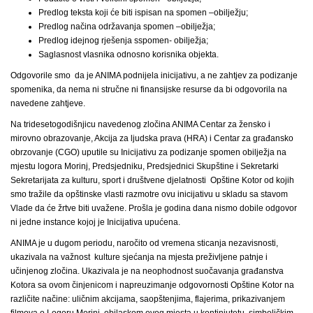
Predlog teksta koji će biti ispisan na spomen –obilježju;
Predlog načina održavanja spomen –obilježja;
Predlog idejnog rješenja sspomen- obilježja;
Saglasnost vlasnika odnosno korisnika objekta.
Odgovorile smo da je ANIMA podnijela inicijativu, a ne zahtjev za podizanje
spomenika, da nema ni stručne ni finansijske resurse da bi odgovorila na
navedene zahtjeve.
Na tridesetogodišnjicu navedenog zločina ANIMA Centar za žensko i
mirovno obrazovanje, Akcija za ljudska prava (HRA) i Centar za građansko
obrzovanje (CGO) uputile su Inicijativu za podizanje spomen obilježja na
mjestu logora Morinj, Predsjedniku, Predsjednici Skupštine i Sekretarki
Sekretarijata za kulturu, sport i društvene djelatnosti Opštine Kotor od kojih
smo tražile da opštinske vlasti razmotre ovu inicijativu u skladu sa stavom
Vlade da će žrtve biti uvažene. Prošla je godina dana nismo dobile odgovor
ni jedne instance kojoj je Inicijativa upućena.
ANIMA je u dugom periodu, naročito od vremena sticanja nezavisnosti,
ukazivala na važnost kulture sjećanja na mjesta preživljene patnje i
učinjenog zločina. Ukazivala je na neophodnost suočavanja građanstva
Kotora sa ovom činjenicom i napreuzimanje odgovornosti Opštine Kotor na
različite načine: uličnim akcijama, saopštenjima, flajerima, prikazivanjem
filmova o Logoru Morinj, obilaskom ovog mjesta u kontiniutetu, simboličkim