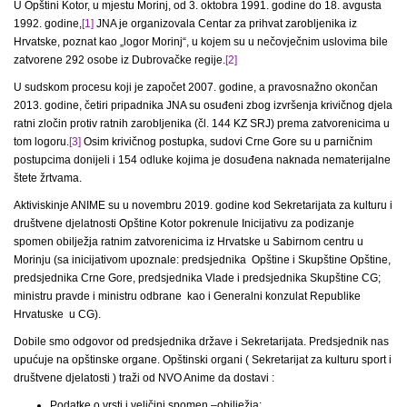
U Opštini Kotor, u mjestu Morinj, od 3. oktobra 1991. godine do 18. avgusta
1992. godine,
[1]
JNA je organizovala Centar za prihvat zarobljenika iz
Hrvatske, poznat kao „logor Morinj“, u kojem su u nečovječnim uslovima bile
zatvorene 292 osobe iz Dubrovačke regije.
[2]
U sudskom procesu koji je započet 2007. godine, a pravosnažno okončan
2013. godine, četiri pripadnika JNA su osuđeni zbog izvršenja krivičnog djela
ratni zločin protiv ratnih zarobljenika (čl. 144 KZ SRJ) prema zatvorenicima u
tom logoru.
[3]
Osim krivičnog postupka, sudovi Crne Gore su u parničnim
postupcima donijeli i 154 odluke kojima je dosuđena naknada nematerijalne
štete žrtvama.
Aktiviskinje ANIME su u novembru 2019. godine kod Sekretarijata za kulturu i
društvene djelatnosti Opštine Kotor pokrenule Inicijativu za podizanje
spomen obilježja ratnim zatvorenicima iz Hrvatske u Sabirnom centru u
Morinju (sa inicijativom upoznale: predsjednika Opštine i Skupštine Opštine,
predsjednika Crne Gore, predsjednika Vlade i predsjednika Skupštine CG;
ministru pravde i ministru odbrane kao i Generalni konzulat Republike
Hrvatuske u CG).
Dobile smo odgovor od predsjednika države i Sekretarijata. Predsjednik nas
upućuje na opštinske organe. Opštinski organi ( Sekretarijat za kulturu sport i
društvene djelatosti ) traži od NVO Anime da dostavi :
Podatke o vrsti i veličini spomen –obilježja;