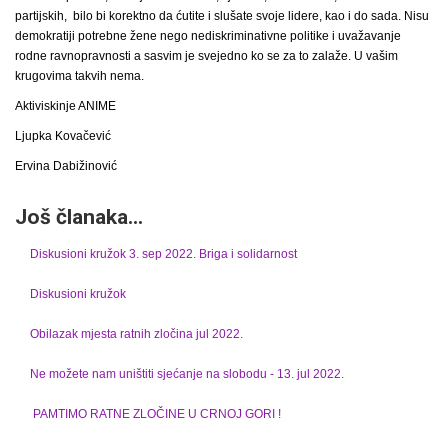
partijskih, bilo bi korektno da ćutite i slušate svoje lidere, kao i do sada. Nisu
demokratiji potrebne žene nego nediskriminativne politike i uvažavanje
rodne ravnopravnosti a sasvim je svejedno ko se za to zalaže. U vašim
krugovima takvih nema.
Aktiviskinje ANIME
Ljupka Kovačević
Ervina Dabižinović
Još članaka...
Diskusioni kružok 3. sep 2022. Briga i solidarnost
Diskusioni kružok
Obilazak mjesta ratnih zločina jul 2022.
Ne možete nam uništiti sjećanje na slobodu - 13. jul 2022.
PAMTIMO RATNE ZLOČINE U CRNOJ GORI !