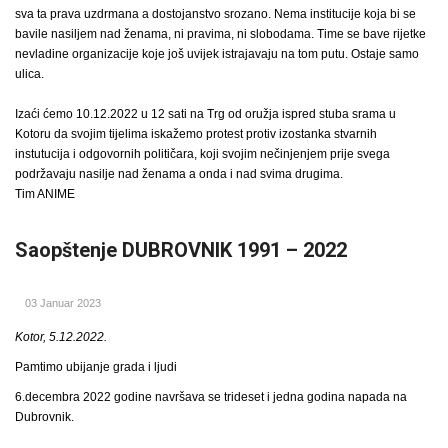
sva ta prava uzdrmana a dostojanstvo srozano. Nema institucije koja bi se
bavile nasiljem nad ženama, ni pravima, ni slobodama. Time se bave rijetke
nevladine organizacije koje još uvijek istrajavaju na tom putu. Ostaje samo
ulica.
Izaći ćemo 10.12.2022 u 12 sati na Trg od oružja ispred stuba srama u
Kotoru da svojim tijelima iskažemo protest protiv izostanka stvarnih
instutucija i odgovornih političara, koji svojim nečinjenjem prije svega
podržavaju nasilje nad ženama a onda i nad svima drugima.
Tim ANIME
Saopštenje DUBROVNIK 1991 – 2022
03 Januar 2023
Kotor, 5.12.2022.
Pamtimo ubijanje grada i ljudi
6.decembra 2022 godine navršava se trideset i jedna godina napada na
Dubrovnik.