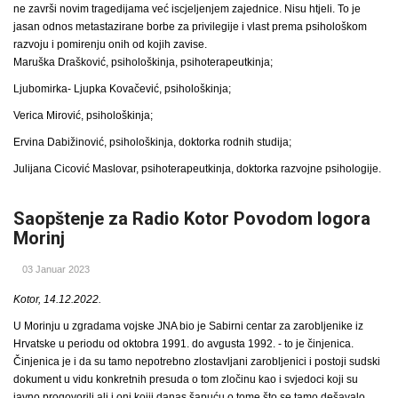
ne završi novim tragedijama već iscjeljenjem zajednice. Nisu htjeli. To je
jasan odnos metastazirane borbe za privilegije i vlast prema psihološkom
razvoju i pomirenju onih od kojih zavise.
Maruška Drašković, psihološkinja, psihoterapeutkinja;
Ljubomirka- Ljupka Kovačević, psihološkinja;
Verica Mirović, psihološkinja;
Ervina Dabižinović, psihološkinja, doktorka rodnih studija;
Julijana Cicović Maslovar, psihoterapeutkinja, doktorka razvojne psihologije.
Saopštenje za Radio Kotor Povodom logora
Morinj
03 Januar 2023
Kotor, 14.12.2022.
U Morinju u zgradama vojske JNA bio je Sabirni centar za zarobljenike iz
Hrvatske u periodu od oktobra 1991. do avgusta 1992. - to je činjenica.
Činjenica je i da su tamo nepotrebno zlostavljani zarobljenici i postoji sudski
dokument u vidu konkretnih presuda o tom zločinu kao i svjedoci koji su
javno progovorili ali i oni kojii danas šapuću o tome što se tamo dešavalo.