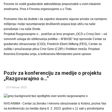
Forume će voditi građanski/e aktivisti/kinje prepoznati/e u ovim lokalnim
sredinama. Prva 4 Foruma organizujemo u u Tivtu.
Pozivamo Vas da dođete i da zajedno stvaramo siguran prostor za razmjenu
mišljenja i bolje razumijevanje društvenih pojava koje utiču na naše
ponašanje i na naše živote.
Projekat Razgovarajmo o... podržan je kroz program „OCD u Crnoj Gori – od
osnovnih usluga do oblikovanja politika – M’BASE“ koji sprovode Centar za
građansko obrazovanje (CGO), Friedrich-Ebert-Stiftung (FES), Centar za
zaštitu i proučavanje ptica Crne Gore (CZIP) i Politikon mreža. Projekat
finansira Evropska unija, a kofinansira Ministarstvo javne uprave.
Poziv za konferenciju za medije o projektu
„Razgovarajmo o…“
03 Februar 2023
NVO ANIMA - Centar za žensko i mirovno obrazovanje iz Kotora, poziva Vas
na konferenciju za medije dana 6. 2. 2023. godine u 11 sati u prostorijama