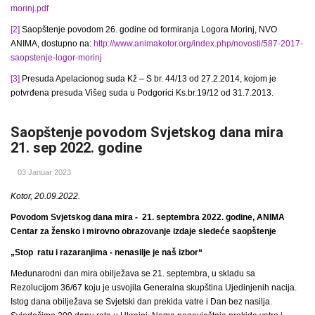
morinj.pdf
[2]
Saopštenje povodom 26. godine od formiranja Logora Morinj, NVO
ANIMA, dostupno na:
http://www.animakotor.org/index.php/novosti/587-2017-
saopstenje-logor-morinj
[3]
Presuda Apelacionog suda Kž – S br. 44/13 od 27.2.2014, kojom je
potvrđena presuda Višeg suda u Podgorici Ks.br.19/12 od 31.7.2013.
Saopštenje povodom Svjetskog dana mira
21. sep 2022. godine
03 Januar 2023
Kotor, 20.09.2022.
Povodom Svjetskog dana mira - 21. septembra 2022. godine, ANIMA
Centar za žensko i mirovno obrazovanje izdaje sledeće saopštenje
„Stop ratu i razaranjima - nenasilje je naš izbor“
Međunarodni dan mira obilježava se 21. septembra, u skladu sa
Rezolucijom 36/67 koju je usvojila Generalna skupština Ujedinjenih nacija.
Istog dana obilježava se Svjetski dan prekida vatre i Dan bez nasilja.