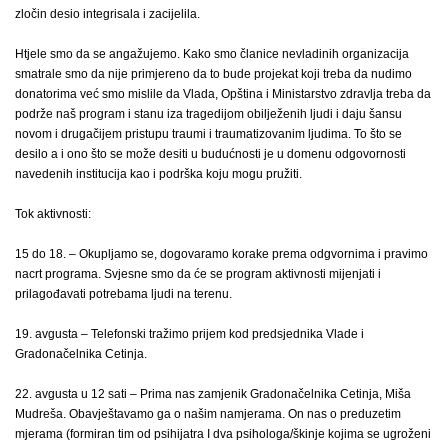
zločin desio integrisala i zacijelila.
Htjele smo da se angažujemo. Kako smo članice nevladinih organizacija
smatrale smo da nije primjereno da to bude projekat koji treba da nudimo
donatorima već smo mislile da Vlada, Opština i Ministarstvo zdravlja treba da
podrže naš program i stanu iza tragedijom obilježenih ljudi i daju šansu
novom i drugačijem pristupu traumi i traumatizovanim ljudima. To što se
desilo a i ono što se može desiti u budućnosti je u domenu odgovornosti
navedenih institucija kao i podrška koju mogu pružiti.
Tok aktivnosti:
15 do 18. – Okupljamo se, dogovaramo korake prema odgvornima i pravimo
nacrt programa. Svjesne smo da će se program aktivnosti mijenjati i
prilagođavati potrebama ljudi na terenu.
19. avgusta – Telefonski tražimo prijem kod predsjednika Vlade i
Gradonačelnika Cetinja.
22. avgusta u 12 sati – Prima nas zamjenik Gradonačelnika Cetinja, Miša
Mudreša. Obavještavamo ga o našim namjerama. On nas o preduzetim
mjerama (formiran tim od psihijatra I dva psihologa/škinje kojima se ugroženi